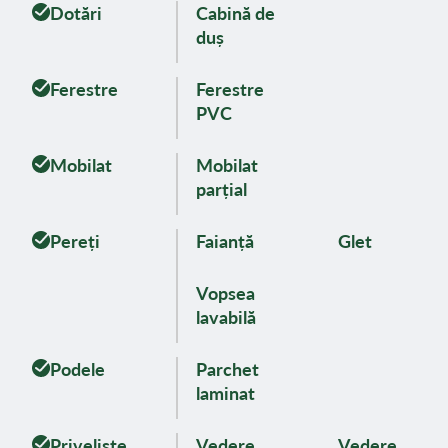
Dotări
Cabină de
duș
Ferestre
Ferestre
PVC
Mobilat
Mobilat
parțial
Pereți
Faianță
Glet
Vopsea
lavabilă
Podele
Parchet
laminat
Priveliște
Vedere
Vedere