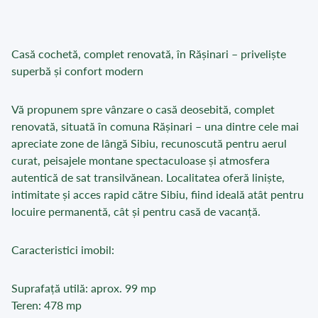
Casă cochetă, complet renovată, în Rășinari – priveliște
superbă și confort modern
Vă propunem spre vânzare o casă deosebită, complet
renovată, situată în comuna Rășinari – una dintre cele mai
apreciate zone de lângă Sibiu, recunoscută pentru aerul
curat, peisajele montane spectaculoase și atmosfera
autentică de sat transilvănean. Localitatea oferă liniște,
intimitate și acces rapid către Sibiu, fiind ideală atât pentru
locuire permanentă, cât și pentru casă de vacanță.
Caracteristici imobil:
Suprafață utilă: aprox. 99 mp
Teren: 478 mp