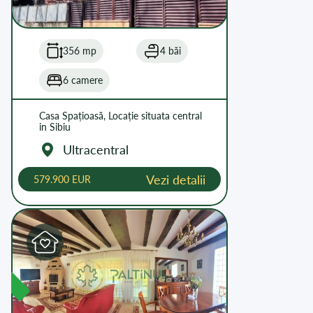
356 mp
4 băi
6 camere
Casa Spațioasă, Locație situata central
in Sibiu
Ultracentral
Vezi detalii
579.900 EUR
L