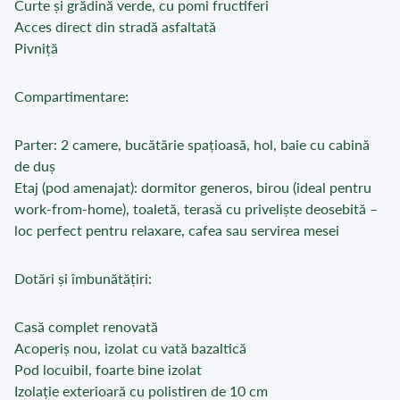
Curte și grădină verde, cu pomi fructiferi
Acces direct din stradă asfaltată
Pivniță
Compartimentare:
Parter: 2 camere, bucătărie spațioasă, hol, baie cu cabină
de duș
Etaj (pod amenajat): dormitor generos, birou (ideal pentru
work-from-home), toaletă, terasă cu priveliște deosebită –
loc perfect pentru relaxare, cafea sau servirea mesei
Dotări și îmbunătățiri:
Casă complet renovată
Acoperiș nou, izolat cu vată bazaltică
Pod locuibil, foarte bine izolat
Izolație exterioară cu polistiren de 10 cm