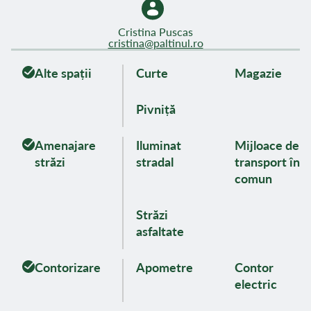
Cristina Puscas
cristina@paltinul.ro
Alte spații
Curte
Magazie
Pivniță
Amenajare
Iluminat
Mijloace de
străzi
stradal
transport în
comun
Străzi
asfaltate
Contorizare
Apometre
Contor
electric