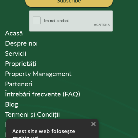
Subscribe
Acasă
Despre noi
Servicii
Proprietăți
Property Management
Parteneri
Întrebări frecvente (FAQ)
Blog
Termeni și Condiții
×
Politica de Confidențialitate
Acest site web folosește
Politica de cookies
cookie-uri