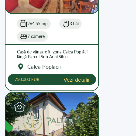
264.55 mp
3 băi
7 camere
Casă de vânzare în zona Calea Poplăcii –
lângă Parcul Sub Arini,Sibiu
Calea Poplacii
Vezi detalii
750.000 EUR
L