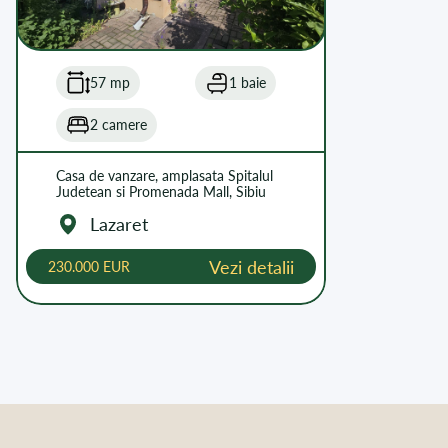
57 mp
1 baie
2 camere
Casa de vanzare, amplasata Spitalul
Judetean si Promenada Mall, Sibiu
Lazaret
Vezi detalii
230.000 EUR