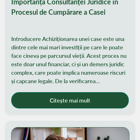
Importanța Consultanței Juridice în
Procesul de Cumpărare a Casei
Introducere Achiziționarea unei case este una
dintre cele mai mari investiții pe care le poate
face cineva pe parcursul vieții. Acest proces nu
este doar unul financiar, ci și un demers juridic
complex, care poate implica numeroase riscuri
și capcane legale. De la verificarea
documentelor de proprietate și asigurarea că
imobilul respectă toate normele legale, până la
Citește mai mult
negocierea clauzelor contractuale, fiecare
etapă necesită atenție sporită și expertiză. De
aceea, consultanța juridică devine esențială, iar
platforme specializate, precum Paltinul.ro, aduc