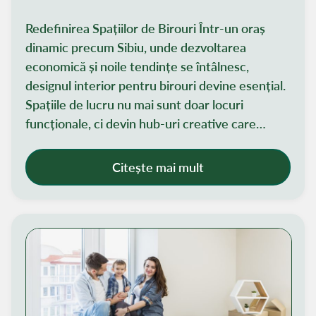
Redefinirea Spațiilor de Birouri Într-un oraș
dinamic precum Sibiu, unde dezvoltarea
economică și noile tendințe se întâlnesc,
designul interior pentru birouri devine esențial.
Spațiile de lucru nu mai sunt doar locuri
funcționale, ci devin hub-uri creative care
stimulează colaborarea și reflectă valorile
brandului. În acest articol, descoperi cum
Citește mai mult
designul avangardist transformă birourile și cum
poate fi adaptat pentru afacerea ta.