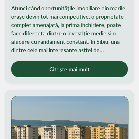
unice în Turnișor, Sibiu
Atunci când oportunitățile imobiliare din marile
orașe devin tot mai competitive, o proprietate
complet amenajată, la prima închiriere, poate
face diferența dintre o investiție medie și o
afacere cu randament constant. În Sibiu, una
dintre cele mai interesante astfel de
oportunități este o clădire de închiriat în
Turnișor, perfectă pentru multiple scenarii de
Citește mai mult
afacere: regim hotelier, chirie pe termen lung,
cazare corporate sau spații pentru activități
educaționale ori medicale.