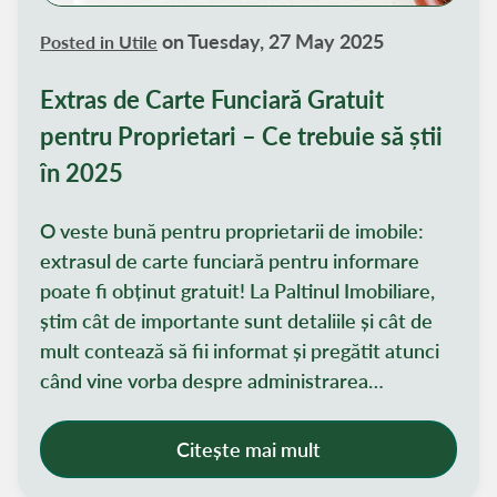
investitorii noi preferă să colaboreze cu agenții
de încredere pentru administrarea
on Tuesday, 27 May 2025
Posted in
Utile
proprietăților, garantând astfel o experiență
Extras de Carte Funciară Gratuit
sigură și transparentă. Cu această tendință în
creștere, serviciile de property management
pentru Proprietari – Ce trebuie să știi
devin o componentă vitală pentru investitorii
în 2025
imobiliari care doresc să se concentreze pe
creșterea portofoliului și să maximizeze
O veste bună pentru proprietarii de imobile:
potențialul fiecărei investiții.
extrasul de carte funciară pentru informare
poate fi obținut gratuit! La Paltinul Imobiliare,
știm cât de importante sunt detaliile și cât de
mult contează să fii informat și pregătit atunci
când vine vorba despre administrarea
proprietăților tale. Tocmai de aceea, ne
bucurăm să împărtășim cu tine această
Citește mai mult
noutate: începând cu 02 iunie 2025, extrasul de