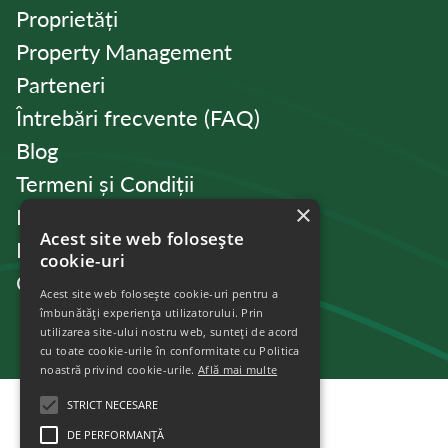
Proprietăți
Property Management
Parteneri
Întrebări frecvente (FAQ)
Blog
Termeni și Condiții
×
Politica de Confidențialitate
Acest site web folosește
Politica de cookies
cookie-uri
Contact
Acest site web folosește cookie-uri pentru a
îmbunătăți experiența utilizatorului. Prin
utilizarea site-ului nostru web, sunteți de acord
cu toate cookie-urile în conformitate cu Politica
noastră privind cookie-urile.
Află mai multe
STRICT NECESARE
DE PERFORMANȚĂ