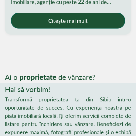
Imobiliare, agenție cu peste 22 de ani de
experiență în imobiliare și property
management, recomandă zona pentru
Citește mai mult
potențialul său crescut. Importanța unei alegeri
imobiliare bine gândite Fie că îți dorești să
cumperi o locuință pentru uz personal sau o
proprietate pentru închiriere, alegerea zonei
potrivite este esențială. Cartier Vasile Aaron
Sibiu se află în topul preferințelor pentru
siguranța, accesibilitatea și diversitatea ofertei
Ai o
proprietate
de vânzare?
imobiliare. Aici, Paltinul Sibiu selectează
Hai să vorbim!
constant proprietăți valoroase pentru clienți
Transformă proprietatea ta din Sibiu într-o
exigenți.
oportunitate de succes. Cu experiența noastră pe
piața imobiliară locală, îți oferim servicii complete de
listare pentru închiriere sau vânzare. Beneficiezi de
expunere maximă, fotografii profesionale și o echipă