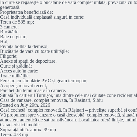
În curte se regăsește o bucătărie de vară complet utilată, prevăzută cu toat
generoasă.
Proprietatea beneficiază de:
Casă individuală amplasată singură în curte;
Teren de 585 mp;
3 camere;
Bucătărie;
Baie cu geam;
Hol;
Pivniță boltită la demisol;
Bucătărie de vară cu toate utilitățile;
Filigorie;
Anexe și spații de depozitare;
Curte și grădină;
Acces auto în curte;
Toate utilitățile;
Ferestre cu tâmplărie PVC și geam termopan;
Acoperiș renovat recent;
Parchet din lemn masiv în camere.
Situată în cartierul Turnișor, una dintre cele mai căutate zone rezidențial
Casa de vanzare, complet renovata, în Rasinari, Sibiu
Posted on July 29th, 2026
Casă cochetă, complet renovată, în Rășinari – priveliște superbă și con
Vă propunem spre vânzare o casă deosebită, complet renovată, situată î
atmosfera autentică de sat transilvănean. Localitatea oferă liniște, intimi
Caracteristici imobil:
Suprafață utilă: aprox. 99 mp
Teren: 478 mp