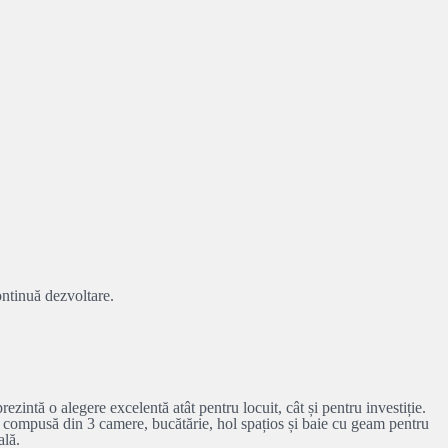
ontinuă dezvoltare.
ezintă o alegere excelentă atât pentru locuit, cât și pentru investiție.
e compusă din 3 camere, bucătărie, hol spațios și baie cu geam pentru
ală.