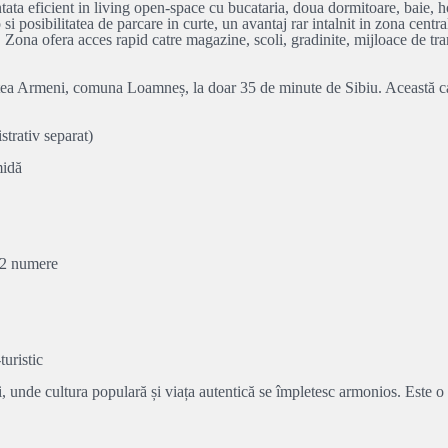
tata eficient in living open-space cu bucataria, doua dormitoare, baie, 
 posibilitatea de parcare in curte, un avantaj rar intalnit in zona centra
 Zona ofera acces rapid catre magazine, scoli, gradinite, mijloace de tran
tatea Armeni, comuna Loamneș, la doar 35 de minute de Sibiu. Această casă
strativ separat)
midă
e 2 numere
turistic
, unde cultura populară și viața autentică se împletesc armonios. Este o o