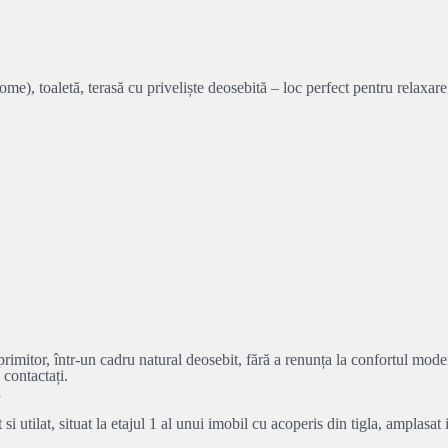
e), toaletă, terasă cu priveliște deosebită – loc perfect pentru relaxare
rimitor, într-un cadru natural deosebit, fără a renunța la confortul mode
 contactați.
i
ilat, situat la etajul 1 al unui imobil cu acoperis din tigla, amplasat i