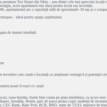
premium Trei Stejari din Sibiu – una dintre cele mai apreciate locații re
estigiu, acest apartament este ideal pentru locuit sau investiție.
i 1986, apartamentul are o suprafață utilă de aproximativ 50 mp și o compa
 termopan – ideal pentru spațiu suplimentar
– gata de mutare imediată.
ume
 investitor care caută o locuință cu amplasare strategică și potențial cre
ament poate fi exact ce cauți!
zona linistita, foarte bine cotata pe piata imobiliara, cu acces usor la
ano, Sensiblu, Reteta, parc de joaca pentru copii, institutii de invata
nia, CEC Bank, Banc Post, BCR, BRD, statie de TAXI, mijloace de transp