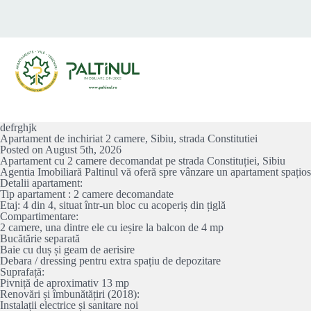
defrghjk
Apartament de inchiriat 2 camere, Sibiu, strada Constitutiei
Posted on August 5th, 2026
Apartament cu 2 camere decomandat pe strada Constituției, Sibiu
Agentia Imobiliară Paltinul vă oferă spre vânzare un apartament spațios ș
Detalii apartament:
Tip apartament : 2 camere decomandate
Etaj: 4 din 4, situat într-un bloc cu acoperiș din țiglă
Compartimentare:
2 camere, una dintre ele cu ieșire la balcon de 4 mp
Bucătărie separată
Baie cu duș și geam de aerisire
Debara / dressing pentru extra spațiu de depozitare
Suprafață:
Pivniță de aproximativ 13 mp
Renovări și îmbunătățiri (2018):
Instalații electrice și sanitare noi