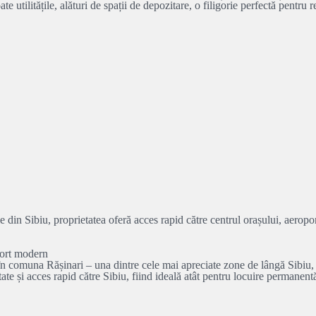
e utilitățile, alături de spații de depozitare, o filigorie perfectă pentru 
e din Sibiu, proprietatea oferă acces rapid către centrul orașului, aeropor
fort modern
n comuna Rășinari – una dintre cele mai apreciate zone de lângă Sibiu, 
tate și acces rapid către Sibiu, fiind ideală atât pentru locuire permanent