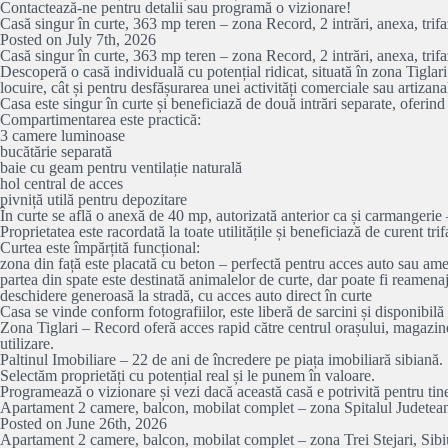
Contactează-ne pentru detalii sau programă o vizionare!
Casă singur în curte, 363 mp teren – zona Record, 2 intrări, anexa, trifa
Posted on July 7th, 2026
Casă singur în curte, 363 mp teren – zona Record, 2 intrări, anexa, trifa
Descoperă o casă individuală cu potențial ridicat, situată în zona Tiglari
locuire, cât și pentru desfășurarea unei activități comerciale sau artizana
Casa este singur în curte și beneficiază de două intrări separate, oferind
Compartimentarea este practică:
3 camere luminoase
bucătărie separată
baie cu geam pentru ventilație naturală
hol central de acces
pivniță utilă pentru depozitare
În curte se află o anexă de 40 mp, autorizată anterior ca și carmangerie – 
Proprietatea este racordată la toate utilitățile și beneficiază de curent 
Curtea este împărțită funcțional:
zona din față este placată cu beton – perfectă pentru acces auto sau ame
partea din spate este destinată animalelor de curte, dar poate fi reamena
deschidere generoasă la stradă, cu acces auto direct în curte
Casa se vinde conform fotografiilor, este liberă de sarcini și disponibilă
Zona Tiglari – Record oferă acces rapid către centrul orașului, magazine,
utilizare.
Paltinul Imobiliare – 22 de ani de încredere pe piața imobiliară sibiană.
Selectăm proprietăți cu potențial real și le punem în valoare.
Programează o vizionare și vezi dacă această casă e potrivită pentru ti
Apartament 2 camere, balcon, mobilat complet – zona Spitalul Judetea
Posted on June 26th, 2026
Apartament 2 camere, balcon, mobilat complet – zona Trei Stejari, Sibi