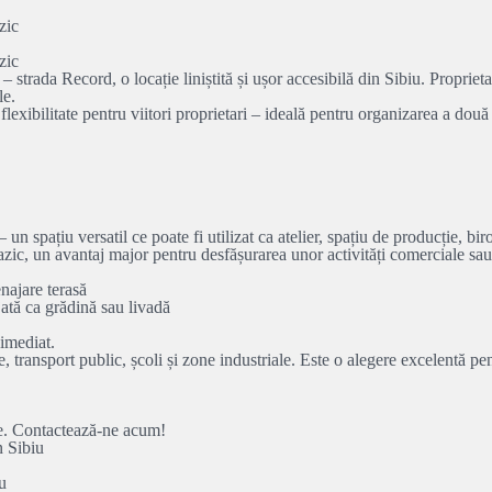
zic
zic
 – strada Record, o locație liniștită și ușor accesibilă din Sibiu. Propri
le.
 flexibilitate pentru viitori proprietari – ideală pentru organizarea a dou
un spațiu versatil ce poate fi utilizat ca atelier, spațiu de producție, bi
trifazic, un avantaj major pentru desfășurarea unor activități comerciale s
najare terasă
jată ca grădină sau livadă
 imediat.
 transport public, școli și zone industriale. Este o alegere excelentă pe
ne. Contactează-ne acum!
n Sibiu
u