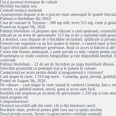
Uși și geamuri termopan de calitate
Mobilier bucătărie nou
Centrală termică modernă
Apartamentul dispune și de o parcare mare amenajată în spatele blocului, 
Paltinul.ro Imobiliare din 2002!
Casa de vanzare in Turnisor – 280 mp utili, teren 515 mp, curte și grad
Posted on August 5th, 2026
Paltinul Imobiliare vă propune spre vânzare o casă spațioasă, construită î
ridicată pe un teren de aproximativ 515 mp și are o suprafață utilă gene
La demisol, casa dispune de o bucătărie secundară, spălătorie și pivniță
Parterul este organizat cu un hol spațios la intrare, o cameră mare și lum
Etajul oferă patru dormitoare generoase, două cu acces la balcon și alte
Curtea este frumos amenajată, o parte pavată cu dale, carport pentru par
Proprietatea se vinde conform fotografiilor și este disponibilă imediat. 
conectată.
Paltinul Imobiliare – 22 de ani de încredere pe piața imobiliară sibiană.
Selectăm proprietăți cu potențial real și le punem în valoare.
Contactează-ne acum pentru detalii și programează o vizionare!
Casă singur în curte, 1.310 mp teren – Gusterița, garaj, pivniță, grădină
Posted on August 5th, 2026
De vânzare – casă singur în curte situată în cartierul Gusterița, într-o zonă
exterior, cu grădină matură, anexă, garaj și acces auto facil.
Imobilul este amplasat pe un teren de aproximativ 1.310 mp și este struc
după propriul stil.
Compartimentare:
Demisol (accesibil atât din curte, cât și din interiorul casei):
Bucătărie mare, perfectă pentru gătit vara sau ca spațiu auxiliar
Două pivnițe uscate, fiecare cu geam pentru ventilație naturală