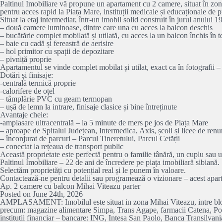
Paltinul Imobiliare vă propune un apartament cu 2 camere, situat în zona 
pentru acces rapid la Piața Mare, instituții medicale și educaționale de pr
Situat la etaj intermediar, într-un imobil solid construit în jurul anulu
– două camere luminoase, dintre care una cu acces la balcon deschis
– bucătărie complet mobilată și utilată, cu acces la un balcon închis în
– baie cu cadă și fereastră de aerisire
– hol primitor cu spații de depozitare
– pivniță proprie
Apartamentul se vinde complet mobilat și utilat, exact ca în fotografii 
Dotări și finisaje:
-centrală termică proprie
-calorifere de oțel
– tâmplărie PVC cu geam termopan
– ușă de lemn la intrare, finisaje clasice și bine întreținute
Avantaje cheie:
-amplasare ultracentrală – la 5 minute de mers pe jos de Piața Mare
– aproape de Spitalul Județean, Intermedica, Axis, școli și licee de ren
– înconjurat de parcuri – Parcul Tineretului, Parcul Cetății
– conectat la rețeaua de transport public
Această proprietate este perfectă pentru o familie tânără, un cuplu sau un
Paltinul Imobiliare – 22 de ani de încredere pe piața imobiliară sibiană.
Selectăm proprietăți cu potențial real și le punem în valoare.
Contactează-ne pentru detalii sau programează o vizionare – acest apart
Ap. 2 camere cu balcon Mihai Viteazu parter
Posted on June 24th, 2026
AMPLASAMENT: Imobilul este situat in zona Mihai Viteazu, intre blocuri, 
precum: magazine alimentare Simpa, Trans Agape, farmacii Catena, Polis
institutii financiar – bancare: ING, Intesa San Paolo, Banca Transilva