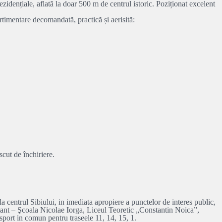
zidențiale, aflată la doar 500 m de centrul istoric. Poziționat excelent
rtimentare decomandată, practică și aerisită:
scut de închiriere.
 centrul Sibiului, in imediata apropiere a punctelor de interes public,
mant – Şcoala Nicolae Iorga, Liceul Teoretic „Constantin Noica”,
ort in comun pentru traseele 11, 14, 15, 1.