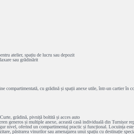
entru atelier, spațiu de lucru sau depozit
laxare sau grădinărit
ine compartimentată, cu grădină și spații anexe utile, într-un cartier în c
rte, grădină, pivniță boltită și acces auto
teren generos și multiple anexe, această casă individuală din Turnișor repr
gur nivel, oferind un compartimentaj practic și funcțional. Locuința est
ozitare, păstrarea vinurilor sau amenajarea unui spațiu cu destinație speci