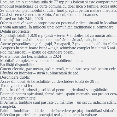
Locuinta are o suprafata utila de 77 mp plus balcon si este compartimen
Imobilul beneficiaza de curte comuna cu doar inca o familie, acces auto si
Se vinde complet mobilat si utilat, fiind pregatit pentru mutare imediata.
Casă și Teren Generos în Sibiu, Armeni, Comuna Loamneș
Posted on July 24th, 2026
Oferim spre vânzare o proprietate cu potențial ridicat, situată în locali
o viață autentică, în mijlocul unei comunități tradiționale și primitoare.
Detalii proprietate:
Suprafață totală: 1.820 mp (casă + teren + al doilea lot cu număr admini
Locuință formată din: 3 camere, bucătărie, cămară, baie, hol, debara
Anexe gospodărești: șură, grajd, 2 magazii, 2 pivnițe cu boltă din cără
Acoperiș în stare foarte bună – tigle schimbate complet în ultimii 5 ani
Pod mansardabil – spațiu de extindere posibil
Poartă nouă din fier, instalată în 2024
Mobilată complet, se vinde cu tot mobilierul inclus
Facilități disponibile:
Curent electric, gaz metan, apă curentă, canalizare separată pentru cel
Fântână cu hidrofor – sursă suplimentară de apă
Deschidere dublă:
Acces din două străzi asfaltate, cu deschidere totală de 39 m
Teren generos și fertil:
Pomi fructiferi, arbuști și sol ideal pentru agricultură sau grădinărit
Potențial pentru apicultură, fermă mică, spațiu recreativ sau proiect eco-
Tradiție și comunitate:
În Armeni, tradițiile sunt păstrate cu mândrie – un sat cu rădăcini adânci
completă.
Paltinul Imobiliare – 22 de ani de încredere pe piața imobiliară sibiană.
Selectăm proprietăți cu potențial real și le punem în valoare.