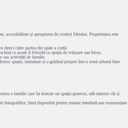
e, accesibilitate și apropierea de centrul Sibiului. Proprietatea este
.
 direct către partea din spate a curții.
chisă ce poate fi folosită ca spațiu de relaxare sau birou.
sau activități de familie.
doresc spațiu, intimitate și o grădină proprie într-o zonă urbană bine
pentru o familie care își dorește un spațiu generos, atât interior cât și
rm fotografiilor, fiind disponibil pentru mutare imediată sau reamenajare