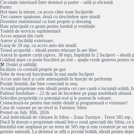
Circulație interioară între demisol și parter – utilă și eficientă
Parter:
Hol mare la intrare, cu acces către toate încăperile
Trei camere spațioase, două cu deschidere spre stradă
Dormitor matrimonial cu baie proprie și dressing
Baie principală cu geam pentru lumină și ventilație
Toaletă de serviciu suplimentară
Acces separat din curte
Anexe și facilități exterioare:
Garaj de 28 mp, cu acces auto din stradă
Terasă acoperită – ideală pentru relaxare în aer liber
Anexă în spatele curții (aprox. 38 mp), împărțită în 2 încăperi – ideală p
Grădină mare cu pomi fructiferi pe rod – spațiu verde generos pentru re
🛠️ Dotări și utilități:
Încălzire cu centrală proprie pe gaz
Sobe de teracotă funcționale în mai multe încăperi
Acces auto facil și curte amenajabilă în funcție de preferințe
Poziție liniștită, dar bine conectată la oraș
Această proprietate este ideală pentru cei care caută o locuință solidă, b
Paltinul Imobiliare – 22 de ani de încredere pe piața imobiliară sibiană.
Selectăm proprietăți cu potențial real și le punem în valoare.
Contactează-ne pentru mai multe detalii și programează o vizionare!
Casa de vanzare pe un nivel in Turnisor, Sibiu
Posted on July 30th, 2026
Casă individuală de vânzare în Sibiu – Zona Turnișor , Teren 585 mp , Cu
Dacă îți dorești o proprietate situată într-o zonă apreciată din Sibiu, cu 
Imobilul este amplasat pe un teren de 585 mp și este construit pe un sin
aerisire naturală. La demisol se află o pivniță boltită, ideală pentru dep