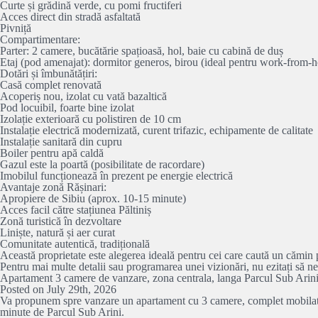
Curte și grădină verde, cu pomi fructiferi
Acces direct din stradă asfaltată
Pivniță
Compartimentare:
Parter: 2 camere, bucătărie spațioasă, hol, baie cu cabină de duș
Etaj (pod amenajat): dormitor generos, birou (ideal pentru work-from-hom
Dotări și îmbunătățiri:
Casă complet renovată
Acoperiș nou, izolat cu vată bazaltică
Pod locuibil, foarte bine izolat
Izolație exterioară cu polistiren de 10 cm
Instalație electrică modernizată, curent trifazic, echipamente de calitate
Instalație sanitară din cupru
Boiler pentru apă caldă
Gazul este la poartă (posibilitate de racordare)
Imobilul funcționează în prezent pe energie electrică
Avantaje zonă Rășinari:
Apropiere de Sibiu (aprox. 10-15 minute)
Acces facil către stațiunea Păltiniș
Zonă turistică în dezvoltare
Liniște, natură și aer curat
Comunitate autentică, tradițională
Această proprietate este alegerea ideală pentru cei care caută un cămin p
Pentru mai multe detalii sau programarea unei vizionări, nu ezitați să ne
Apartament 3 camere de vanzare, zona centrala, langa Parcul Sub Arin
Posted on July 29th, 2026
Va propunem spre vanzare un apartament cu 3 camere, complet mobilat si ut
minute de Parcul Sub Arini.