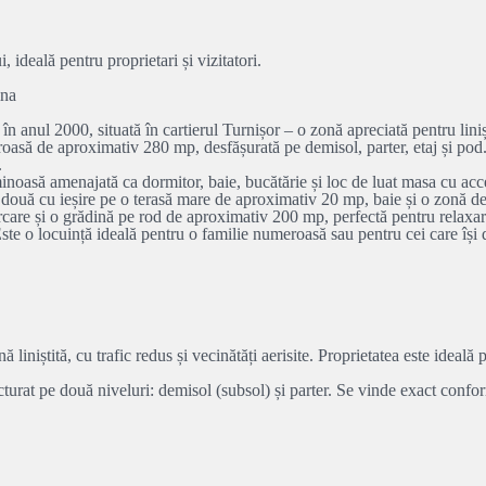
ideală pentru proprietari și vizitatori.
ina
n anul 2000, situată în cartierul Turnișor – o zonă apreciată pentru linișt
roasă de aproximativ 280 mp, desfășurată pe demisol, parter, etaj și pod
.
inoasă amenajată ca dormitor, baie, bucătărie și loc de luat masa cu acces
 două cu ieșire pe o terasă mare de aproximativ 20 mp, baie și o zonă des
care și o grădină pe rod de aproximativ 200 mp, perfectă pentru relaxare 
Este o locuință ideală pentru o familie numeroasă sau pentru cei care își 
 liniștită, cu trafic redus și vecinătăți aerisite. Proprietatea este ideală 
turat pe două niveluri: demisol (subsol) și parter. Se vinde exact confo