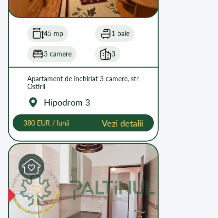
45 mp
1 baie
3 camere
3
Apartament de inchiriat 3 camere, str
Ostirii
Hipodrom 3
Vezi detalii
380 EUR / lună