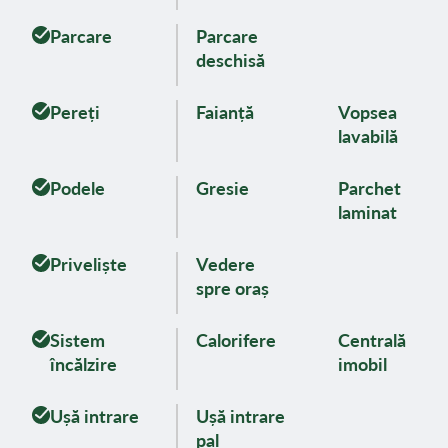
Parcare
Parcare
deschisă
Pereți
Faianță
Vopsea
lavabilă
Podele
Gresie
Parchet
laminat
Priveliște
Vedere
spre oraș
Sistem
Calorifere
Centrală
încălzire
imobil
Ușă intrare
Ușă intrare
pal