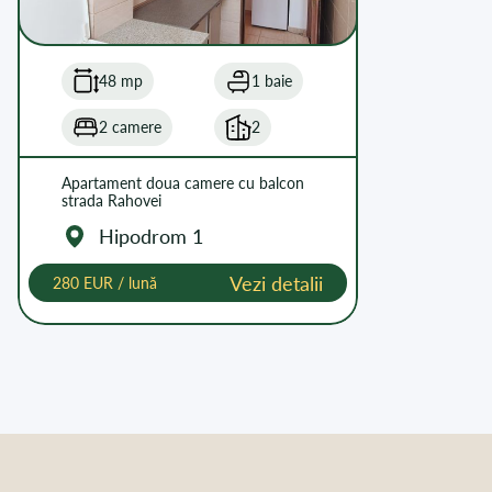
48 mp
1 baie
2 camere
2
Apartament doua camere cu balcon
strada Rahovei
Hipodrom 1
Vezi detalii
280 EUR / lună