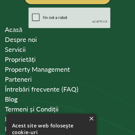
Acasă
Despre noi
Servicii
Proprietăți
Property Management
Parteneri
Întrebări frecvente (FAQ)
Blog
Termeni și Condiții
×
Politica de Confidențialitate
Acest site web folosește
Politica de cookies
cookie-uri