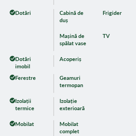
Dotări
Cabină de
Frigider
duș
Mașină de
TV
spălat vase
Dotări
Acoperiș
imobil
Ferestre
Geamuri
termopan
Izolații
Izolație
termice
exterioară
Mobilat
Mobilat
complet