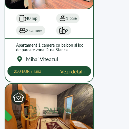
40 mp
1 baie
2 camere
2
Apartament 1 camera cu balcon si loc
de parcare zona D-na Stanca
Mihai Viteazul
Vezi detalii
250 EUR / lună
L