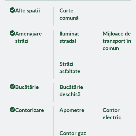
Alte spații
Curte
comună
Amenajare
Iluminat
Mijloace de
străzi
stradal
transport în
comun
Străzi
asfaltate
Bucătărie
Bucătărie
deschisă
Contorizare
Apometre
Contor
electric
Contor gaz