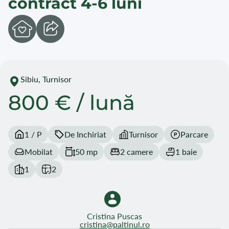
contract 4-6 luni
Sibiu, Turnisor
800 € / lună
1 / P
De Inchiriat
Turnisor
Parcare
Mobilat
50 mp
2 camere
1 baie
1
2
Cristina Puscas
cristina@paltinul.ro