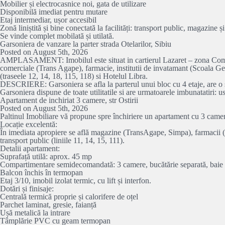
Mobilier și electrocasnice noi, gata de utilizare
Disponibilă imediat pentru mutare
Etaj intermediar, ușor accesibil
Zonă liniștită și bine conectată la facilități: transport public, magazine ș
Se vinde complet mobilată și utilată.
Garsoniera de vanzare la parter strada Otelarilor, Sibiu
Posted on August 5th, 2026
AMPLASAMENT: Imobilul este situat in cartierul Lazaret – zona Compa, cu 
comerciale (Trans Agape), farmacie, institutii de invatamant (Scoala Gen
(traseele 12, 14, 18, 115, 118) si Hotelul Libra.
DESCRIERE: Garsoniera se afla la parterul unui bloc cu 4 etaje, are o
Garsoniera dispune de toate utilitatile si are urmatoarele imbunatatiri: u
Apartament de inchiriat 3 camere, str Ostirii
Posted on August 5th, 2026
Paltinul Imobiliare vă propune spre închiriere un apartament cu 3 camere, 
Locație excelentă:
În imediata apropiere se află magazine (TransAgape, Simpa), farmacii (C
transport public (liniile 11, 14, 15, 111).
Detalii apartament:
Suprafață utilă: aprox. 45 mp
Compartimentare semidecomandată: 3 camere, bucătărie separată, baie cu
Balcon închis în termopan
Etaj 3/10, imobil izolat termic, cu lift și interfon.
Dotări și finisaje:
Centrală termică proprie și calorifere de oțel
Parchet laminat, gresie, faianță
Ușă metalică la intrare
Tâmplărie PVC cu geam termopan