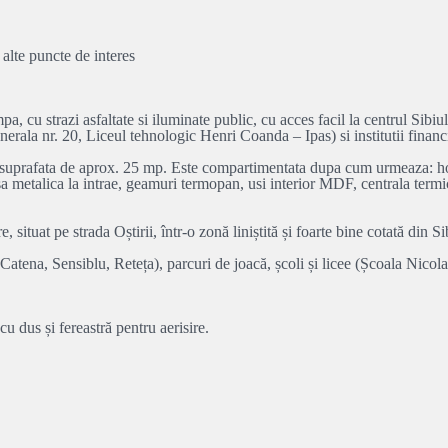
i alte puncte de interes
strazi asfaltate si iluminate public, cu acces facil la centrul Sibiului
erala nr. 20, Liceul tehnologic Henri Coanda – Ipas) si institutii financ
 suprafata de aprox. 25 mp. Este compartimentata dupa cum urmeaza: hol
sa metalica la intrae, geamuri termopan, usi interior MDF, centrala termic
situat pe strada Oștirii, într-o zonă liniștită și foarte bine cotată din 
atena, Sensiblu, Reteța), parcuri de joacă, școli și licee (Școala Nicol
 dus și fereastră pentru aerisire.