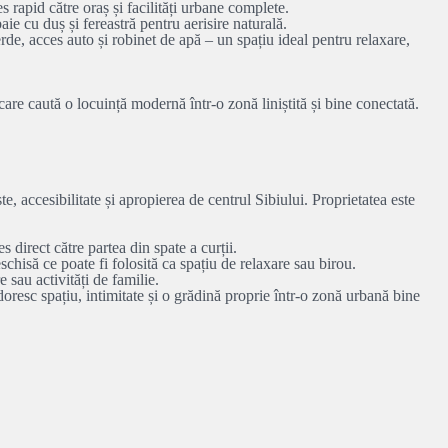
rapid către oraș și facilități urbane complete.
aie cu duș și fereastră pentru aerisire naturală.
de, acces auto și robinet de apă – un spațiu ideal pentru relaxare,
 care caută o locuință modernă într-o zonă liniștită și bine conectată.
e, accesibilitate și apropierea de centrul Sibiului. Proprietatea este
.
 direct către partea din spate a curții.
chisă ce poate fi folosită ca spațiu de relaxare sau birou.
sau activități de familie.
doresc spațiu, intimitate și o grădină proprie într-o zonă urbană bine