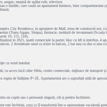
er, aragaz, mașină de spălat rufe, televizor.
sau o familie, care caută un apartament luminos, bine compartimentat și sit
ibiană.
City Residence, in apropiere de Mall, zona de constructii noi, cu strazi
ntar (Trans Agape, Simpa), farmacie, institutii de invatamant (Scoala Gen
seele 10, 115, 118).
alizat in 2021, spatii comerciale la parter, bloc cu lift si interfon, 4 
a balcon, 2 dormitoare unul cu iesire la balcon, 2 bai una cu dus si una c
ție cu venit imediat
tă, cu acces facil către Sibiu, centre comerciale, mijloace de transport și
, cu regim de înălțime P+2E. Apartamentul are o suprafață utilă de aprox
ntru un cuplu sau o persoană singură, cât și pentru închiriere.
nt este închiriat, ceea ce îl transformă într-o oportunitate excelentă pentr