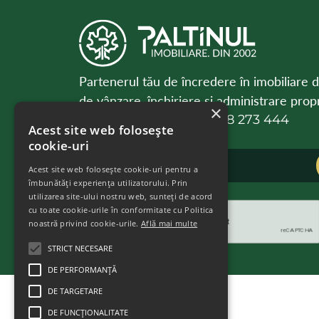
Partenerul tău de încredere în imobiliare 
de vânzare, închiriere și administrare propri
×
0788 273 443
0788 273 444
Acest site web folosește
office@paltinul.ro
cookie-uri
Acest site web folosește cookie-uri pentru a
îmbunătăți experiența utilizatorului. Prin
utilizarea site-ului nostru web, sunteți de acord
cu toate cookie-urile în conformitate cu Politica
noastră privind cookie-urile.
Află mai multe
STRICT NECESARE
DE PERFORMANȚĂ
DE TARGETARE
DE FUNCŢIONALITATE