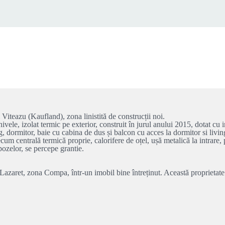
azu (Kaufland), zona linistită de construcții noi.
le, izolat termic pe exterior, construit în jurul anului 2015, dotat cu i
, dormitor, baie cu cabina de dus și balcon cu acces la dormitor si livin
m centrală termică proprie, calorifere de oțel, ușă metalică la intrare,
zelor, se percepe grantie.
azaret, zona Compa, într-un imobil bine întreținut. Această proprietate 