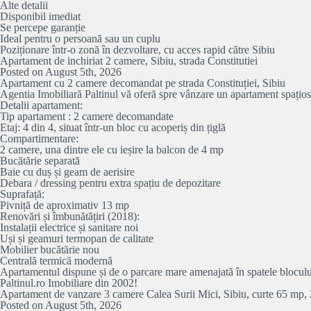
Alte detalii
Disponibil imediat
Se percepe garanție
Ideal pentru o persoană sau un cuplu
Poziționare într-o zonă în dezvoltare, cu acces rapid către Sibiu
Apartament de inchiriat 2 camere, Sibiu, strada Constitutiei
Posted on August 5th, 2026
Apartament cu 2 camere decomandat pe strada Constituției, Sibiu
Agentia Imobiliară Paltinul vă oferă spre vânzare un apartament spațios ș
Detalii apartament:
Tip apartament : 2 camere decomandate
Etaj: 4 din 4, situat într-un bloc cu acoperiș din țiglă
Compartimentare:
2 camere, una dintre ele cu ieșire la balcon de 4 mp
Bucătărie separată
Baie cu duș și geam de aerisire
Debara / dressing pentru extra spațiu de depozitare
Suprafață:
Pivniță de aproximativ 13 mp
Renovări și îmbunătățiri (2018):
Instalații electrice și sanitare noi
Uși și geamuri termopan de calitate
Mobilier bucătărie nou
Centrală termică modernă
Apartamentul dispune și de o parcare mare amenajată în spatele blocului, 
Paltinul.ro Imobiliare din 2002!
Apartament de vanzare 3 camere Calea Surii Mici, Sibiu, curte 65 mp, 
Posted on August 5th, 2026