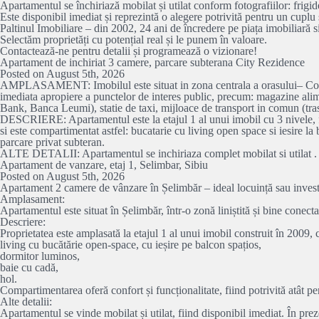
Apartamentul se închiriază mobilat și utilat conform fotografiilor: frigid
Este disponibil imediat și reprezintă o alegere potrivită pentru un cuplu 
Paltinul Imobiliare – din 2002, 24 ani de încredere pe piața imobiliară s
Selectăm proprietăți cu potențial real și le punem în valoare.
Contactează-ne pentru detalii și programează o vizionare!
Apartament de inchiriat 3 camere, parcare subterana City Rezidence
Posted on August 5th, 2026
AMPLASAMENT: Imobilul este situat in zona centrala a orasului– Complex 
imediata apropiere a punctelor de interes public, precum: magazine alime
Bank, Banca Leumi), statie de taxi, mijloace de transport in comun (tra
DESCRIERE: Apartamentul este la etajul 1 al unui imobil cu 3 nivele, fin
si este compartimentat astfel: bucatarie cu living open space si iesire l
parcare privat subteran.
ALTE DETALII: Apartamentul se inchiriaza complet mobilat si utilat .
Apartament de vanzare, etaj 1, Selimbar, Sibiu
Posted on August 5th, 2026
Apartament 2 camere de vânzare în Șelimbăr – ideal locuință sau investi
Amplasament:
Apartamentul este situat în Șelimbăr, într-o zonă liniștită și bine conecta
Descriere:
Proprietatea este amplasată la etajul 1 al unui imobil construit în 2009
living cu bucătărie open-space, cu ieșire pe balcon spațios,
dormitor luminos,
baie cu cadă,
hol.
Compartimentarea oferă confort și funcționalitate, fiind potrivită atât pe
Alte detalii:
Apartamentul se vinde mobilat și utilat, fiind disponibil imediat. În preze