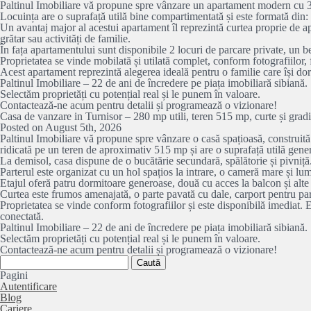
Paltinul Imobiliare vă propune spre vânzare un apartament modern cu 3 ca
Locuința are o suprafață utilă bine compartimentată și este formată din: l
Un avantaj major al acestui apartament îl reprezintă curtea proprie de ap
grătar sau activități de familie.
În fața apartamentului sunt disponibile 2 locuri de parcare private, un b
Proprietatea se vinde mobilată și utilată complet, conform fotografiilor, 
Acest apartament reprezintă alegerea ideală pentru o familie care își dore
Paltinul Imobiliare – 22 de ani de încredere pe piața imobiliară sibiană.
Selectăm proprietăți cu potențial real și le punem în valoare.
Contactează-ne acum pentru detalii și programează o vizionare!
Casa de vanzare in Turnisor – 280 mp utili, teren 515 mp, curte și grad
Posted on August 5th, 2026
Paltinul Imobiliare vă propune spre vânzare o casă spațioasă, construită î
ridicată pe un teren de aproximativ 515 mp și are o suprafață utilă gene
La demisol, casa dispune de o bucătărie secundară, spălătorie și pivniță
Parterul este organizat cu un hol spațios la intrare, o cameră mare și lum
Etajul oferă patru dormitoare generoase, două cu acces la balcon și alte
Curtea este frumos amenajată, o parte pavată cu dale, carport pentru par
Proprietatea se vinde conform fotografiilor și este disponibilă imediat. 
conectată.
Paltinul Imobiliare – 22 de ani de încredere pe piața imobiliară sibiană.
Selectăm proprietăți cu potențial real și le punem în valoare.
Contactează-ne acum pentru detalii și programează o vizionare!
Caută
după:
Pagini
Autentificare
Blog
Cariere