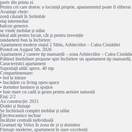
pasiv din prima zi.
Pentru cei care doresc o locuință proprie, apartamentul poate fi eliberat ș
Avantaje cheie:
zonă căutată în Șelimbăr
etaj intermediar
balcon generos
se vinde mobilat și utilat
ideal atât pentru locuit, cât și pentru investiție
randament bun la închiriere
Apartament modern etajul 2 Sibiu, Arhitectilor – Calea Cisnădiei
Posted on August 5th, 2026
Apartament 2 camere tip mansardă – zona Arhitectilor – Calea Cisnădiei
Paltinul Imobiliare propune spre închiriere un apartament tip mansardă, sit
Caracteristici apartament
Suprafață utilă: aprox. 40 mp
Compartimentare:
• hol la intrare
• bucătărie cu living open-space
• dormitor luminos și spațios
• baie mare cu cadă și geam pentru aerisire naturală
Etaj: 2/2
An construcție: 2021
Dotări și finisaje
Se închiriază complet mobilat și utilat
Electrocasnice incluse
Încălzire centrală individuală
Geamuri tip Velux în zona de zi și dormitor
Finisaje moderne, apartament în stare excelentă