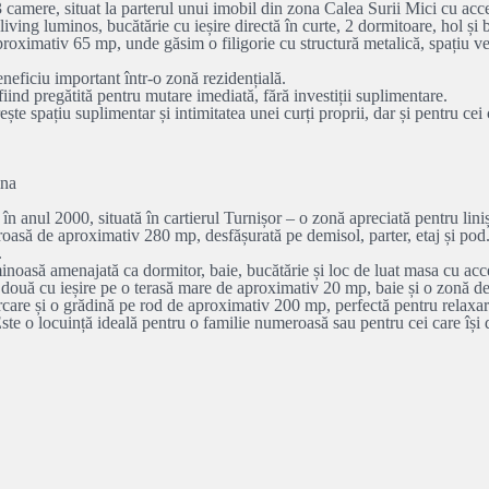
mere, situat la parterul unui imobil din zona Calea Surii Mici cu acces 
iving luminos, bucătărie cu ieșire directă în curte, 2 dormitoare, hol și b
roximativ 65 mp, unde găsim o filigorie cu structură metalică, spațiu ver
eneficiu important într-o zonă rezidențială.
fiind pregătită pentru mutare imediată, fără investiții suplimentare.
ște spațiu suplimentar și intimitatea unei curți proprii, dar și pentru cei
ina
n anul 2000, situată în cartierul Turnișor – o zonă apreciată pentru linișt
roasă de aproximativ 280 mp, desfășurată pe demisol, parter, etaj și pod
.
inoasă amenajată ca dormitor, baie, bucătărie și loc de luat masa cu acces
 două cu ieșire pe o terasă mare de aproximativ 20 mp, baie și o zonă des
care și o grădină pe rod de aproximativ 200 mp, perfectă pentru relaxare 
Este o locuință ideală pentru o familie numeroasă sau pentru cei care își 