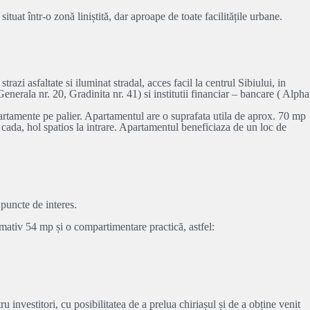
uat într-o zonă liniștită, dar aproape de toate facilitățile urbane.
 asfaltate si iluminat stradal, acces facil la centrul Sibiului, in
erala nr. 20, Gradinita nr. 41) si institutii financiar – bancare ( Alpha
apartamente pe palier. Apartamentul are o suprafata utila de aprox. 70 mp
u cada, hol spatios la intrare. Apartamentul beneficiaza de un loc de
 puncte de interes.
imativ 54 mp și o compartimentare practică, astfel:
u investitori, cu posibilitatea de a prelua chiriașul și de a obține venit