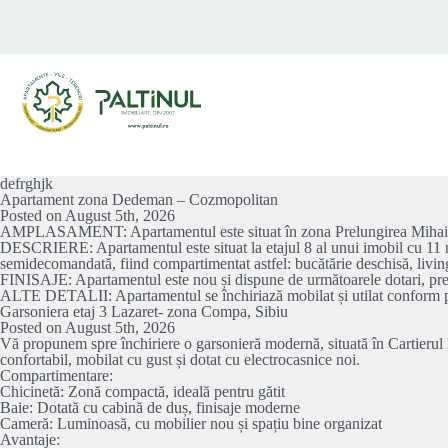
defrghjk
Apartament zona Dedeman – Cozmopolitan
Posted on August 5th, 2026
AMPLASAMENT: Apartamentul este situat în zona Prelungirea Mihai Vite
DESCRIERE: Apartamentul este situat la etajul 8 al unui imobil cu 11 nive
semidecomandată, fiind compartimentat astfel: bucătărie deschisă, living
FINISAJE: Apartamentul este nou și dispune de următoarele dotari, precu
ALTE DETALII: Apartamentul se închiriază mobilat și utilat conform po
Garsoniera etaj 3 Lazaret- zona Compa, Sibiu
Posted on August 5th, 2026
Vă propunem spre închiriere o garsonieră modernă, situată în Cartierul L
confortabil, mobilat cu gust și dotat cu electrocasnice noi.
Compartimentare:
Chicinetă: Zonă compactă, ideală pentru gătit
Baie: Dotată cu cabină de duș, finisaje moderne
Cameră: Luminoasă, cu mobilier nou și spațiu bine organizat
Avantaje: