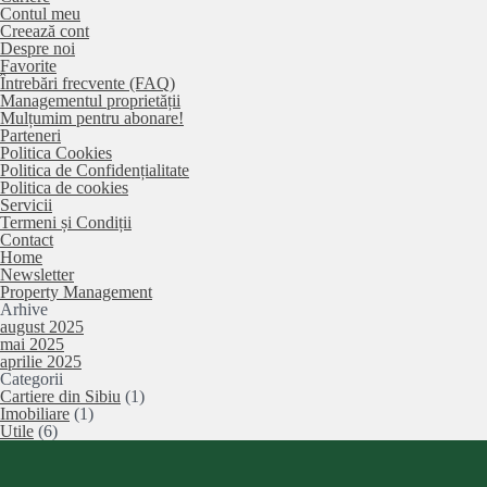
Contul meu
Creează cont
Despre noi
Favorite
Întrebări frecvente (FAQ)
Managementul proprietății
Mulțumim pentru abonare!
Parteneri
Politica Cookies
Politica de Confidențialitate
Politica de cookies
Servicii
Termeni și Condiții
Contact
Home
Newsletter
Property Management
Arhive
august 2025
mai 2025
aprilie 2025
Categorii
Cartiere din Sibiu
(1)
Imobiliare
(1)
Utile
(6)