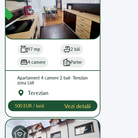
97 mp
2 băi
4 camere
Parter
Apartament 4 camere 2 baii- Terezian
zona Lidl
Terezian
Vezi detalii
500 EUR / lună
L