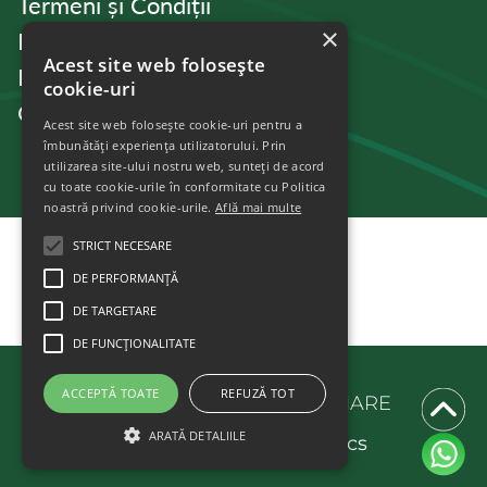
Termeni și Condiții
×
Politica de Confidențialitate
Acest site web folosește
Politica de cookies
cookie-uri
Contact
Acest site web folosește cookie-uri pentru a
îmbunătăți experiența utilizatorului. Prin
utilizarea site-ului nostru web, sunteți de acord
cu toate cookie-urile în conformitate cu Politica
noastră privind cookie-urile.
Află mai multe
STRICT NECESARE
DE PERFORMANȚĂ
DE TARGETARE
DE FUNCŢIONALITATE
ACCEPTĂ TOATE
REFUZĂ TOT
© 2025 PALTINUL.IMOBILIARE
ARATĂ DETALIILE
Powered By
Scriptics