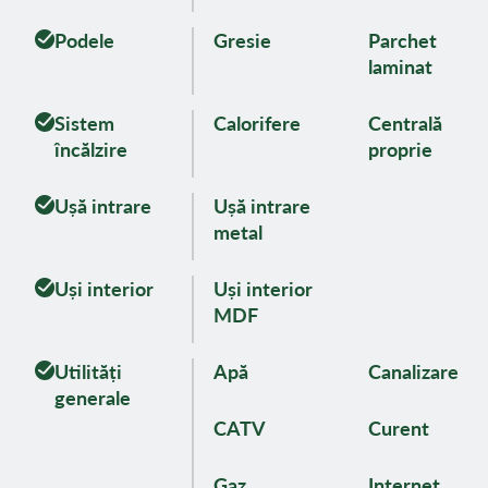
Podele
Gresie
Parchet
laminat
Sistem
Calorifere
Centrală
încălzire
proprie
Ușă intrare
Ușă intrare
metal
Uși interior
Uși interior
MDF
Utilități
Apă
Canalizare
generale
CATV
Curent
Gaz
Internet