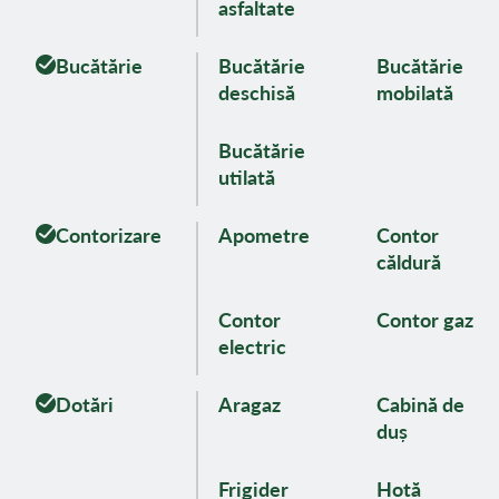
asfaltate
Bucătărie
Bucătărie
Bucătărie
deschisă
mobilată
Bucătărie
utilată
Contorizare
Apometre
Contor
căldură
Contor
Contor gaz
electric
Dotări
Aragaz
Cabină de
duș
Frigider
Hotă