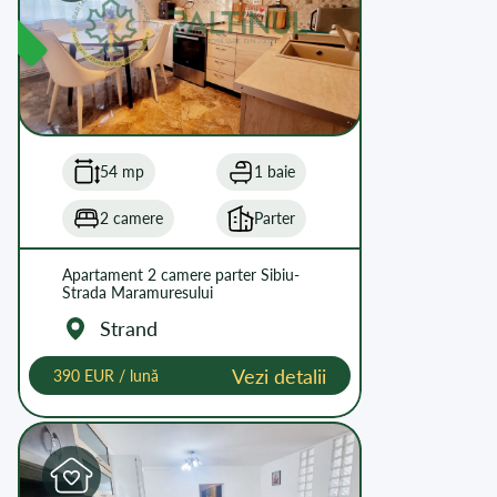
54 mp
1 baie
2 camere
Parter
Apartament 2 camere parter Sibiu-
Strada Maramuresului
Strand
Vezi detalii
390 EUR / lună
L