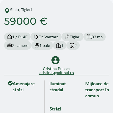
Sibiu, Tiglari
59000 €
1 / P+4E
De Vanzare
Tiglari
33 mp
2 camere
1 baie
1
2
Cristina Puscas
cristina@paltinul.ro
Amenajare
Iluminat
Mijloace de
străzi
stradal
transport în
comun
Străzi