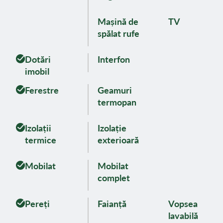
Mașină de
TV
spălat rufe
Dotări
Interfon
imobil
Ferestre
Geamuri
termopan
Izolații
Izolație
termice
exterioară
Mobilat
Mobilat
complet
Pereți
Faianță
Vopsea
lavabilă