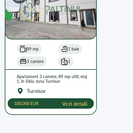
89 mp
1 baie
3 camere
1
Apartament 3 camere, 89 mp utili, etaj
1, în Sibiu zona Turnisor
Turnisor
Vezi detalii
100.000 EUR