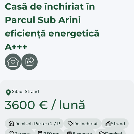
Casă de închiriat în
Parcul Sub Arini
eficiență energetică
A+++
Sibiu, Strand
3600 € / lună
Demisol+Parter+2 / P
De Inchiriat
Strand
Parcare
350 mp
8 camere
Demisol