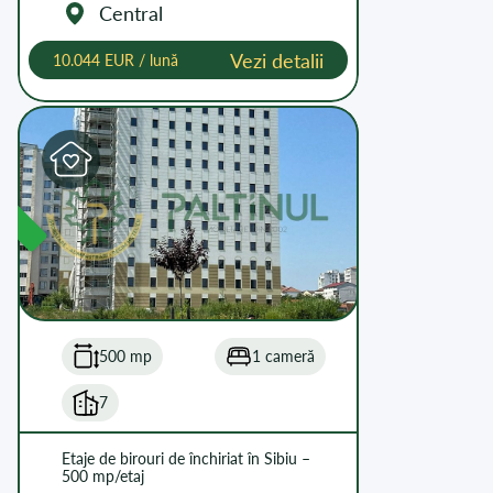
Central
Vezi detalii
10.044 EUR / lună
L
500 mp
1 cameră
7
Etaje de birouri de închiriat în Sibiu –
500 mp/etaj