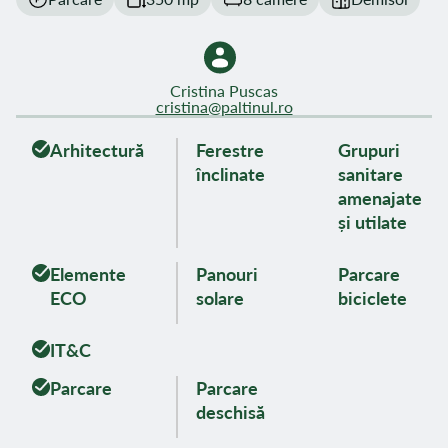
Cristina Puscas
cristina@paltinul.ro
Arhitectură
Ferestre
Grupuri
înclinate
sanitare
amenajate
și utilate
Elemente
Panouri
Parcare
ECO
solare
biciclete
IT&C
Parcare
Parcare
deschisă