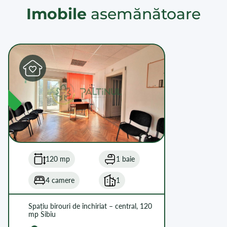
Imobile
asemănătoare
L
120 mp
1 baie
4 camere
1
Spațiu birouri de închiriat – central, 120
mp Sibiu