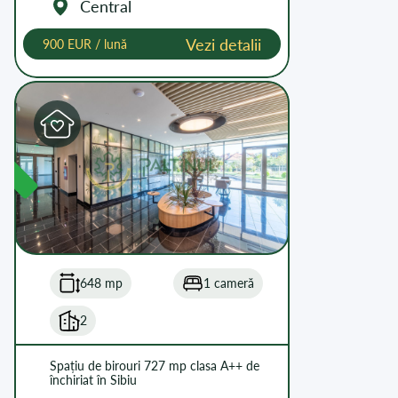
Central
Vezi detalii
900 EUR / lună
L
648 mp
1 cameră
2
Spațiu de birouri 727 mp clasa A++ de
închiriat în Sibiu