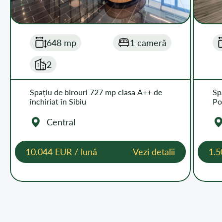
648 mp
1 cameră
2
Spațiu de birouri 727 mp clasa A++ de
Sp
închiriat în Sibiu
Po
Central
10.044 EUR / lună
Vezi detalii
1.5