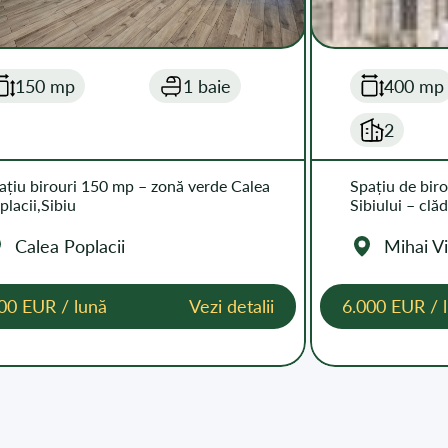
150 mp
1 baie
400 mp
2
ațiu birouri 150 mp – zonă verde Calea
Spațiu de biro
placii,Sibiu
Sibiului – clă
Calea Poplacii
Mihai Vi
00 EUR / lună
Vezi detalii
6.000 EUR / 