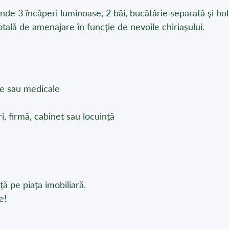
de 3 încăperi luminoase, 2 băi, bucătărie separată și hol
otală de amenajare în funcție de nevoile chiriașului.
ale sau medicale
, firmă, cabinet sau locuință
ță pe piața imobiliară.
e!