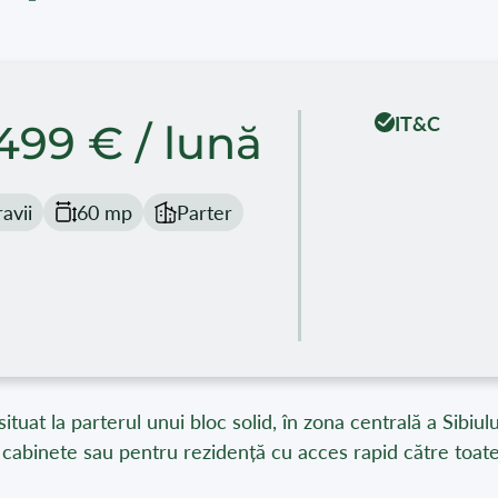
IT&C
499 € / lună
avii
60 mp
Parter
situat la parterul unui bloc solid, în zona centrală a Sibiu
, cabinete sau pentru rezidență cu acces rapid către toat