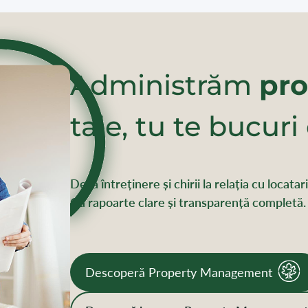
Administrăm
pro
tale, tu te bucuri
De la întreținere și chirii la relația cu locata
Cu rapoarte clare și transparență completă.
Descoperă Property Management