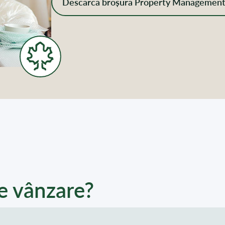
Descarcă broșura Property Managemen
e vânzare?