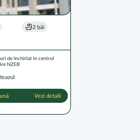
2 băi
uri de închiriat în centrul
dire NZEB
teazul
lună
Vezi detalii