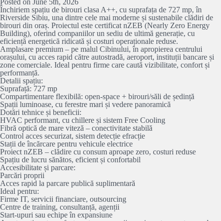
Posted on June 5th, 2026
Închiriem spațiu de birouri clasa A++, cu suprafața de 727 mp, în
Riverside Sibiu, una dintre cele mai moderne și sustenabile clădiri de
birouri din oraș. Proiectul este certificat nZEB (Nearly Zero Energy
Building), oferind companiilor un sediu de ultimă generație, cu
eficiență energetică ridicată și costuri operaționale reduse.
Amplasare premium – pe malul Cibinului, în apropierea centrului
orașului, cu acces rapid către autostradă, aeroport, instituții bancare și
zone comerciale. Ideal pentru firme care caută vizibilitate, confort și
performanță.
Detalii spațiu:
Suprafață: 727 mp
Compartimentare flexibilă: open-space + birouri/săli de ședință
Spații luminoase, cu ferestre mari și vedere panoramică
Dotări tehnice și beneficii:
HVAC performant, cu chillere și sistem Free Cooling
Fibră optică de mare viteză – conectivitate stabilă
Control acces securizat, sistem detecție efracție
Stații de încărcare pentru vehicule electrice
Proiect nZEB – clădire cu consum aproape zero, costuri reduse
Spațiu de lucru sănătos, eficient și confortabil
Accesibilitate și parcare:
Parcări proprii
Acces rapid la parcare publică suplimentară
Ideal pentru:
Firme IT, servicii financiare, outsourcing
Centre de training, consultanță, agenții
Start-upuri sau echipe în expansiune