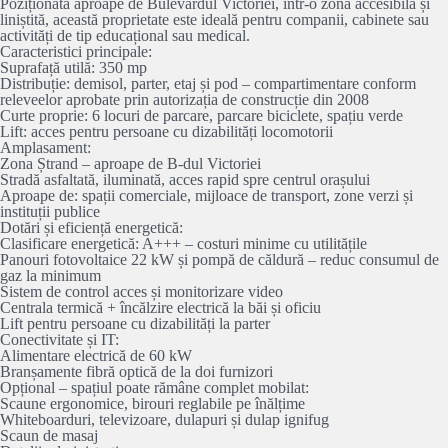
Poziționată aproape de Bulevardul Victoriei, într-o zonă accesibilă și
liniștită, această proprietate este ideală pentru companii, cabinete sau
activități de tip educațional sau medical.
Caracteristici principale:
Suprafață utilă: 350 mp
Distribuție: demisol, parter, etaj și pod – compartimentare conform
releveelor aprobate prin autorizația de construcție din 2008
Curte proprie: 6 locuri de parcare, parcare biciclete, spațiu verde
Lift: acces pentru persoane cu dizabilități locomotorii
Amplasament:
Zona Ștrand – aproape de B-dul Victoriei
Stradă asfaltată, iluminată, acces rapid spre centrul orașului
Aproape de: spații comerciale, mijloace de transport, zone verzi și
instituții publice
Dotări și eficiență energetică:
Clasificare energetică: A+++ – costuri minime cu utilitățile
Panouri fotovoltaice 22 kW și pompă de căldură – reduc consumul de
gaz la minimum
Sistem de control acces și monitorizare video
Centrala termică + încălzire electrică la băi și oficiu
Lift pentru persoane cu dizabilități la parter
Conectivitate și IT:
Alimentare electrică de 60 kW
Branșamente fibră optică de la doi furnizori
Opțional – spațiul poate rămâne complet mobilat:
Scaune ergonomice, birouri reglabile pe înălțime
Whiteboarduri, televizoare, dulapuri și dulap ignifug
Scaun de masaj