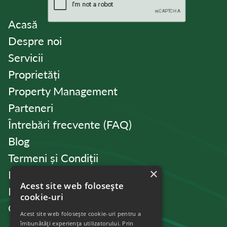
Acasă
Despre noi
Servicii
Proprietăți
Property Management
Parteneri
Întrebări frecvente (FAQ)
Blog
Termeni și Condiții
×
Politica de Confidențialitate
Acest site web folosește
Politica de cookies
cookie-uri
Contact
Acest site web folosește cookie-uri pentru a
îmbunătăți experiența utilizatorului. Prin