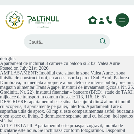
defrghjk
Apartament de inchiriat 3 camere cu balcon si 2 bai Valea Aurie
Posted on July 21st, 2026
AMPLASAMENT: Imobilul este situat in zona Valea Aurie , zona
linistita de constructii noi, cu acces usor la parcul Sub Arini, Padurea
Dumbrava, in imediata apropiere a punctelor de interes public, precum:
magazin alimentar Trans Agape, institutii de invatamant (Şcoala Nr. 25,
Gradinita, Nr. 22), institutii financiar – bancare (BRD), statie de TAXI,
mijloace de transport in comun (traseele 113, 116, 16, 5).
DESCRIERE: apartamentul este situat la etajul 4 din 4 al unui imobil
cu acoperis, 4 apartamente pe palier, interfon. Apartamentul are o
suprafata utila de aprox. 60 mp si este compartimentata astfel: bucatarie
open space cu living, 2 dormitoare separate unul cu balcon, hol spatios
si 2 baii.
ALTE DETALII: Apartamentul este proaspat zugravit, mobila de
bucatarie este noua. Se inchiriaza conform fotografiilor. Disponibil