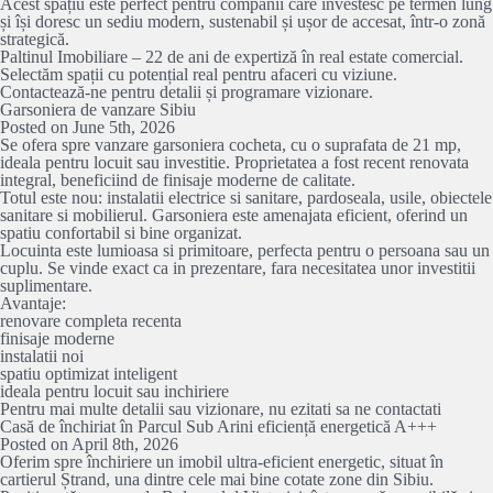
Acest spațiu este perfect pentru companii care investesc pe termen lung
și își doresc un sediu modern, sustenabil și ușor de accesat, într-o zonă
strategică.
Paltinul Imobiliare – 22 de ani de expertiză în real estate comercial.
Selectăm spații cu potențial real pentru afaceri cu viziune.
Contactează-ne pentru detalii și programare vizionare.
Garsoniera de vanzare Sibiu
Posted on June 5th, 2026
Se ofera spre vanzare garsoniera cocheta, cu o suprafata de 21 mp,
ideala pentru locuit sau investitie. Proprietatea a fost recent renovata
integral, beneficiind de finisaje moderne de calitate.
Totul este nou: instalatii electrice si sanitare, pardoseala, usile, obiectele
sanitare si mobilierul. Garsoniera este amenajata eficient, oferind un
spatiu confortabil si bine organizat.
Locuinta este lumioasa si primitoare, perfecta pentru o persoana sau un
cuplu. Se vinde exact ca in prezentare, fara necesitatea unor investitii
suplimentare.
Avantaje:
renovare completa recenta
finisaje moderne
instalatii noi
spatiu optimizat inteligent
ideala pentru locuit sau inchiriere
Pentru mai multe detalii sau vizionare, nu ezitati sa ne contactati
Casă de închiriat în Parcul Sub Arini eficiență energetică A+++
Posted on April 8th, 2026
Oferim spre închiriere un imobil ultra-eficient energetic, situat în
cartierul Ștrand, una dintre cele mai bine cotate zone din Sibiu.