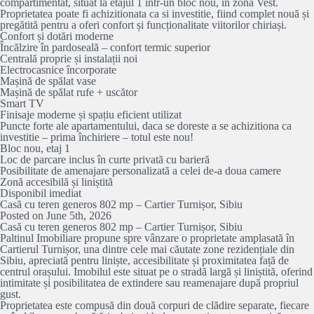
compartimentat, situat la etajul 1 într-un bloc nou, în zona Vest.
Proprietatea poate fi achizitionata ca si investitie, fiind complet nouă și
pregătită pentru a oferi confort și funcționalitate viitorilor chiriași.
Confort și dotări moderne
Încălzire în pardoseală – confort termic superior
Centrală proprie și instalații noi
Electrocasnice încorporate
Mașină de spălat vase
Mașină de spălat rufe + uscător
Smart TV
Finisaje moderne și spațiu eficient utilizat
Puncte forte ale apartamentului, daca se doreste a se achizitiona ca
investitie – prima închiriere – totul este nou!
Bloc nou, etaj 1
Loc de parcare inclus în curte privată cu barieră
Posibilitate de amenajare personalizată a celei de-a doua camere
Zonă accesibilă și liniștită
Disponibil imediat
Casă cu teren generos 802 mp – Cartier Turnișor, Sibiu
Posted on June 5th, 2026
Casă cu teren generos 802 mp – Cartier Turnișor, Sibiu
Paltinul Imobiliare propune spre vânzare o proprietate amplasată în
Cartierul Turnișor, una dintre cele mai căutate zone rezidențiale din
Sibiu, apreciată pentru liniște, accesibilitate și proximitatea față de
centrul orașului. Imobilul este situat pe o stradă largă și liniștită, oferind
intimitate și posibilitatea de extindere sau reamenajare după propriul
gust.
Proprietatea este compusă din două corpuri de clădire separate, fiecare