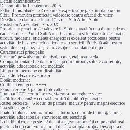
Detalii administrative:
Disponibil din 1 septembrie 2025
Paltinul Imobiliare – 22 de ani de expertiză pe piața imobiliară din
Sibiu. Promovăm proprietăți valoroase pentru afaceri de viitor.
De vânzare cladire de birouri în zona Sub Arini, Sibiu
Posted on November 17th, 2025
Proprietate premium de vânzare în Sibiu, situată în una dintre cele mai
căutate zone – Parcul Sub Arini. Clădirea cu schimbare de destinatie
birouri, modernă, eficientă energetic și excelent poziționată pentru
activități de business, educaționale sau servicii. Potrivită atât pentru
sediu de companie, cât și ca investiție cu randament rapid.
Caracteristici principale:
Structură pe 4 niveluri: demisol, parter, etaj, mansarda
Compartimentare flexibilă: ideală pentru birouri, săli de conferințe,
activități educaționale sau medicale
Lift pentru persoane cu dizabilități
Zonă de relaxare exterioară
Dotări moderne:
Certificat energetic A+++
Panouri solare + panouri fotovoltaice
Iluminat LED, control acces, sistem supraveghere video
Încălzire eficientă + centrală termică de ultimă generație
Rastel biciclete + 6 locuri de parcare, inclusiv pentru mașini electrice
Investiție sigură:
Poate fi folosită pentru: firmă IT, birouri, centru de training, clinici,
activități educaționale, showroom sau reședință
La Paltinul.ro, de peste 22 de ani alegem proprietăți cu potențial real –
pentru clienți care vor mai mult decât o simplă locație. Descoperă un