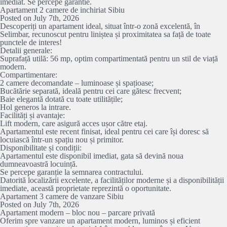
imediat. Se percepe garantie.
Apartament 2 camere de inchiriat Sibiu
Posted on July 7th, 2026
Descoperiți un apartament ideal, situat într-o zonă excelentă, în
Selimbar, recunoscut pentru liniștea și proximitatea sa față de toate
punctele de interes!
Detalii generale:
Suprafață utilă: 56 mp, optim compartimentată pentru un stil de viață
modern.
Compartimentare:
2 camere decomandate – luminoase și spațioase;
Bucătărie separată, ideală pentru cei care gătesc frecvent;
Baie elegantă dotată cu toate utilitățile;
Hol generos la intrare.
Facilități și avantaje:
Lift modern, care asigură acces ușor către etaj.
Apartamentul este recent finisat, ideal pentru cei care își doresc să
locuiască într-un spațiu nou și primitor.
Disponibilitate și condiții:
Apartamentul este disponibil imediat, gata să devină noua
dumneavoastră locuință.
Se percepe garanție la semnarea contractului.
Datorită localizării excelente, a facilităților moderne și a disponibilității
imediate, această proprietate reprezintă o oportunitate.
Apartament 3 camere de vanzare Sibiu
Posted on July 7th, 2026
Apartament modern – bloc nou – parcare privată
Oferim spre vanzare un apartament modern, luminos și eficient