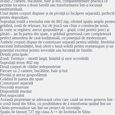
având 2 camere, bucătărie, baie și hol, compartimentare practică ce
permite locuirea a două familii sau transformarea într-o locuință
multifamilială.
Unul dintre corpuri dispune și de pivniță (o încăpere separată), perfectă
pentru depozitare.
Suprafața totală a terenului este de 802 mp, oferind spațiu amplu pentru
grădină, zonă de relaxare, loc de joacă sau chiar o construcție nouă.
În curte se regăsesc anexe gospodărești – grajd, coteț pentru porci și
păsări – iar în partea din spate, o grădină generoasă care completează
perfect atmosfera de casă tradițională, cu potențial de modernizare.
Ambele corpuri dispun de contorizare separată pentru utilități. Imobilul
necesită îmbunătățiri, însă oferă o bază solidă pentru reamenajare și un
potențial excelent pentru investiție sau locuință de familie.
Detalii principale:
Zonă: Turnișor – stradă largă, liniștită și ușor accesibilă
Suprafață teren: 802 mp
Două corpuri de clădire independente
Fiecare cu 2 camere, bucătărie, baie și hol
Pivniță și anexe gospodărești
Grădină în partea din spate
Contorizare separată
Necesită renovare
Disponibilă imediat
Preț negociabil
Această proprietate se adresează celor care caută un teren generos într-
o zonă bună din Sibiu, cu posibilitatea de a transforma spațiul într-un
cămin personalizat sau într-un proiect de investiție.
Spațiu de birouri 727 mp clasa A++ de închiriat în Sibiu