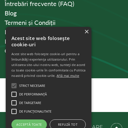
Întrebări frecvente (FAQ)
Blog
Termeni și Condiții
×
Politica de Confidențialitate
Acest site web folosește
Politica de cookies
cookie-uri
Contact
Acest site web folosește cookie-uri pentru a
îmbunătăți experiența utilizatorului. Prin
utilizarea site-ului nostru web, sunteți de acord
cu toate cookie-urile în conformitate cu Politica
noastră privind cookie-urile.
Află mai multe
STRICT NECESARE
DE PERFORMANȚĂ
DE TARGETARE
DE FUNCŢIONALITATE
ACCEPTĂ TOATE
REFUZĂ TOT
© 2025 PALTINUL.IMOBILIARE