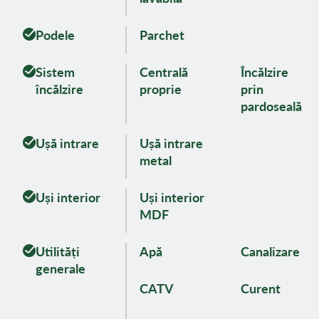
Podele
Parchet
Sistem
Centrală
Încălzire
încălzire
proprie
prin
pardoseală
Ușă intrare
Ușă intrare
metal
Uși interior
Uși interior
MDF
Utilități
Apă
Canalizare
generale
CATV
Curent