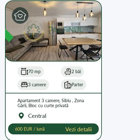
L
70 mp
2 băi
3 camere
Parter
Apartament 3 camere, Sibiu , Zona
Gării, Bloc cu curte privată
Central
Vezi detalii
600 EUR / lună