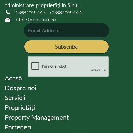
administrare proprietăți în Sibiu.
0788 273 443
0788 273 444
office@paltinul.ro
Subscribe
Acasă
Despre noi
Servicii
Proprietăți
Property Management
Parteneri