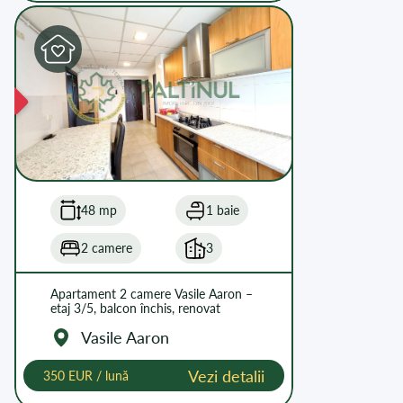
48 mp
1 baie
2 camere
3
Apartament 2 camere Vasile Aaron –
etaj 3/5, balcon închis, renovat
Vasile Aaron
Vezi detalii
350 EUR / lună