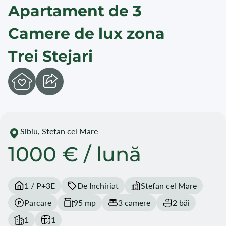
Apartament de 3
Camere de lux zona
Trei Stejari
Sibiu, Stefan cel Mare
1000 € / lună
1 / P+3E
De Inchiriat
Stefan cel Mare
Parcare
95 mp
3 camere
2 băi
1
1