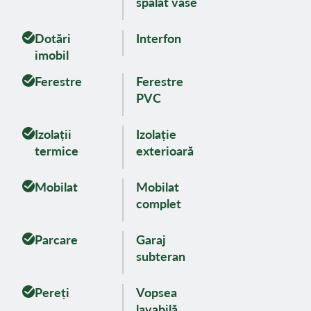
spălat vase
Dotări
Interfon
imobil
Ferestre
Ferestre
PVC
Izolații
Izolație
termice
exterioară
Mobilat
Mobilat
complet
Parcare
Garaj
subteran
Pereți
Vopsea
lavabilă