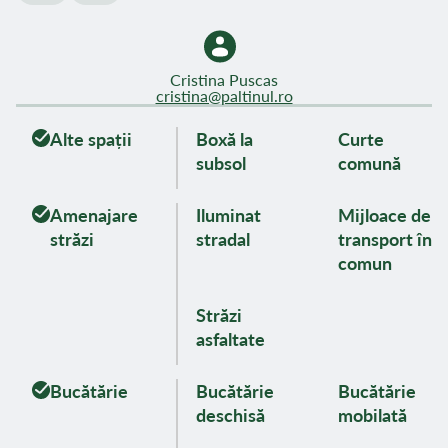
Cristina Puscas
cristina@paltinul.ro
Alte spații
Boxă la
Curte
subsol
comună
Amenajare
Iluminat
Mijloace de
străzi
stradal
transport în
comun
Străzi
asfaltate
Bucătărie
Bucătărie
Bucătărie
deschisă
mobilată