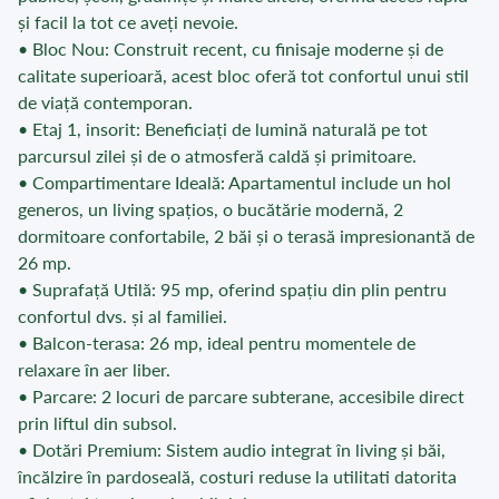
și facil la tot ce aveți nevoie.
• Bloc Nou: Construit recent, cu finisaje moderne și de
calitate superioară, acest bloc oferă tot confortul unui stil
de viață contemporan.
• Etaj 1, insorit: Beneficiați de lumină naturală pe tot
parcursul zilei și de o atmosferă caldă și primitoare.
• Compartimentare Ideală: Apartamentul include un hol
generos, un living spațios, o bucătărie modernă, 2
dormitoare confortabile, 2 băi și o terasă impresionantă de
26 mp.
• Suprafață Utilă: 95 mp, oferind spațiu din plin pentru
confortul dvs. și al familiei.
• Balcon-terasa: 26 mp, ideal pentru momentele de
relaxare în aer liber.
• Parcare: 2 locuri de parcare subterane, accesibile direct
prin liftul din subsol.
• Dotări Premium: Sistem audio integrat în living și băi,
încălzire în pardoseală, costuri reduse la utilitati datorita