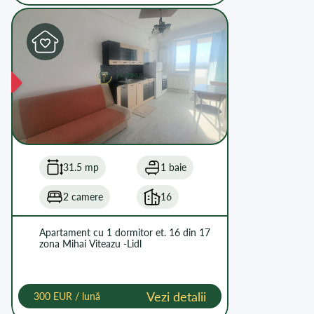
31.5 mp
1 baie
2 camere
16
Apartament cu 1 dormitor et. 16 din 17
zona Mihai Viteazu -Lidl
Vezi detalii
300 EUR / lună