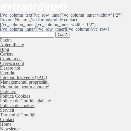
extraordinari.
[/vc_column_text][vc_row_inner][vc_column_inner width=”1/2″]
Eroare:
Nu am găsit formularul de contact.
[/vc_column_inner][vc_column_inner width=”1/2″]
[/vc_column_inner][/vc_row_inner][/vc_column][/vc_row]
Caută
după:
Pagini
Autentificare
Blog
Cariere
Contul meu
Creează cont
Despre noi
Favorite
Întrebări frecvente (FAQ)
Managementul proprietății
Mulțumim pentru abonare!
Parteneri
Politica Cookies
Politica de Confidențialitate
Politica de cookies
Servicii
Termeni și Condiții
Contact
Home
Newsletter