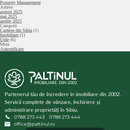
Property Management
Arhive
august 2025
mai 2025
aprilie 2025
Categorii
Cartiere din Sibiu
(1)
Imobiliare
(1)
Utile
(6)
Meta
Autentificare
Partenerul tău de încredere în imobiliare din 2002.
Servicii complete de vânzare, închiriere și
administrare proprietăți în Sibiu.
0788 273 443
0788 273 444
office@paltinul.ro