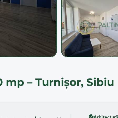
0 mp – Turnișor, Sibiu
Arhitectur