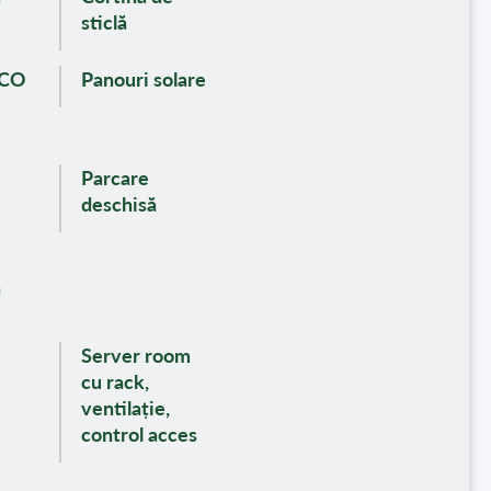
sticlă
ECO
Panouri solare
Parcare
deschisă
n
i
Server room
cu rack,
ventilație,
control acces