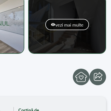
vezi mai multe
ă
Cortină de