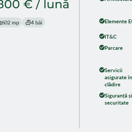
800 € / lună
Elemente 
602 mp
4 băi
IT&C
Parcare
Servicii
asigurate î
clădire
Siguranță ș
securitate