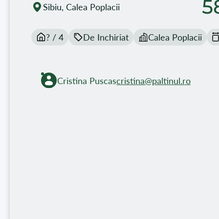
5
Sibiu, Calea Poplacii
? / 4
De Inchiriat
Calea Poplacii
Cristina Puscas
cristina@paltinul.ro