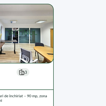
3
uri de închiriat – 90 mp, zona
ni