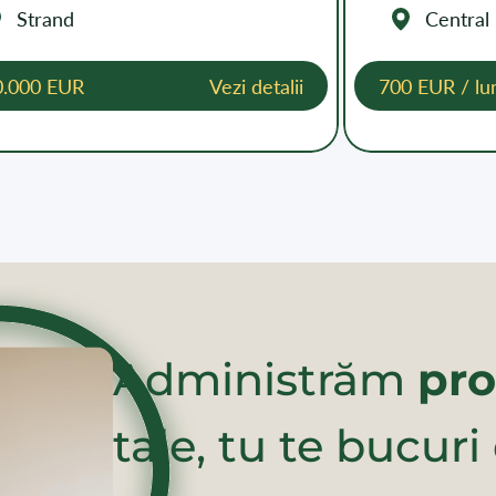
Strand
Central
0.000 EUR
Vezi detalii
700 EUR / lu
Administrăm
pro
tale, tu te bucuri