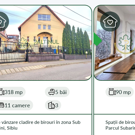
DISPONIBIL
318 mp
5 băi
90 mp
11 camere
3
 vânzare cladire de birouri în zona Sub
Spații de biro
ini, Sibiu
Parcul Subari