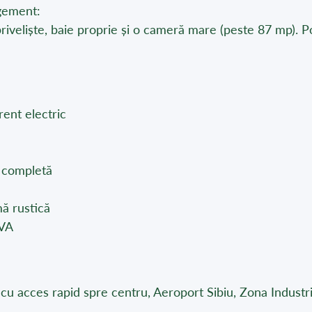
gement:
riveliște, baie proprie și o cameră mare (peste 87 mp). Potr
rent electric
T completă
ă rustică
TVA
, cu acces rapid spre centru, Aeroport Sibiu, Zona Industri