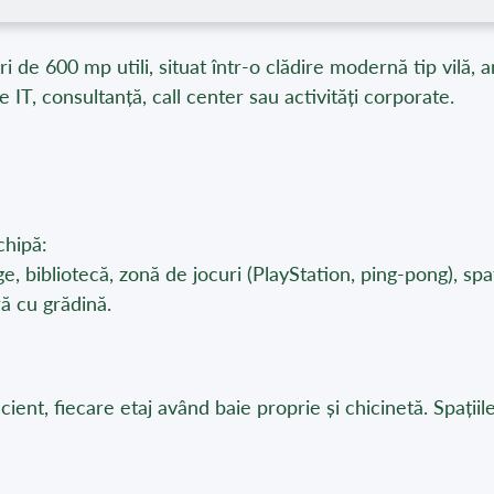
i de 600 mp utili, situat într-o clădire modernă tip vilă, am
e IT, consultanță, call center sau activități corporate.
chipă:
 bibliotecă, zonă de jocuri (PlayStation, ping-pong), spaț
ră cu grădină.
t, fiecare etaj având baie proprie și chicinetă. Spațiile