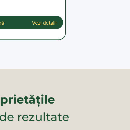
nă
Vezi detalii
prietățile
 de rezultate