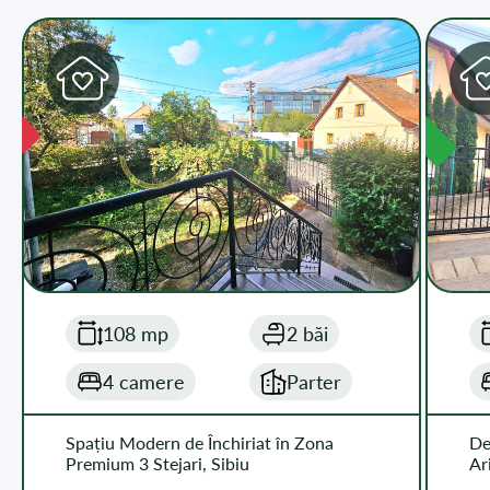
DISPONIBIL
108 mp
2 băi
4 camere
Parter
Spațiu Modern de Închiriat în Zona
De
Premium 3 Stejari, Sibiu
Ar