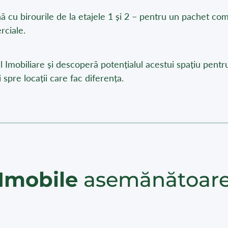
nă cu birourile de la etajele 1 și 2 – pentru un pachet co
rciale.
 Imobiliare și descoperă potențialul acestui spațiu pentr
spre locații care fac diferența.
Imobile
asemănătoar