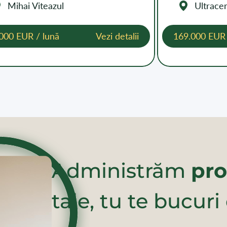
Mihai Viteazul
Ultracen
000 EUR / lună
Vezi detalii
169.000 EUR
Administrăm
pro
tale, tu te bucuri