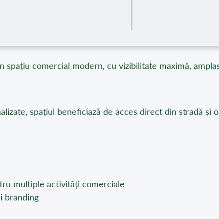
un spațiu comercial modern, cu vizibilitate maximă, amplas
inalizate, spațiul beneficiază de acces direct din stradă și
ru multiple activități comerciale
și branding