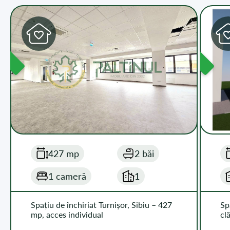
L
DISPONIBIL
427 mp
2 băi
1 cameră
1
Spațiu de închiriat Turnișor, Sibiu – 427
Sp
mp, acces individual
cl