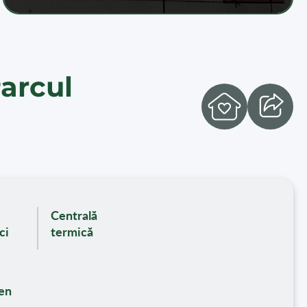
Parcul
Centrală
ci
termică
ren