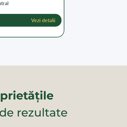
tral
Vezi detalii
prietățile
 de rezultate