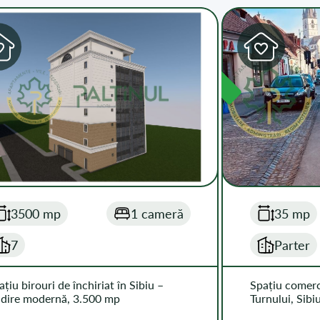
DISPONIBIL
3500 mp
1 cameră
35 mp
7
Parter
ațiu birouri de închiriat în Sibiu –
Spațiu comerc
ădire modernă, 3.500 mp
Turnului, Sibi
EUR