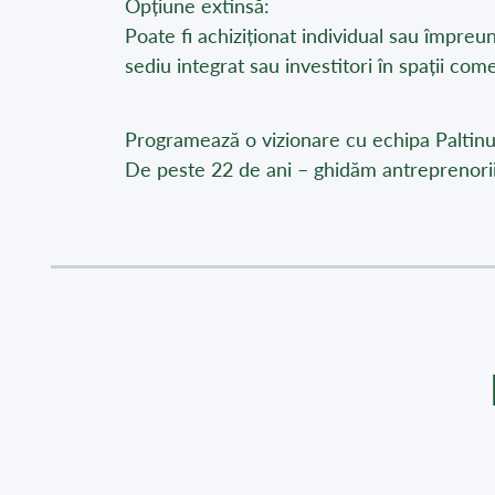
Opțiune extinsă:
Poate fi achiziționat individual sau împreu
sediu integrat sau investitori în spații come
Programează o vizionare cu echipa Paltinul
De peste 22 de ani – ghidăm antreprenorii 