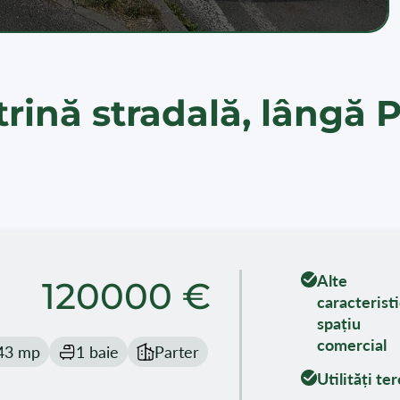
trină stradală, lângă 
Alte
120000 €
caracteristi
spațiu
comercial
43 mp
1 baie
Parter
Utilități te