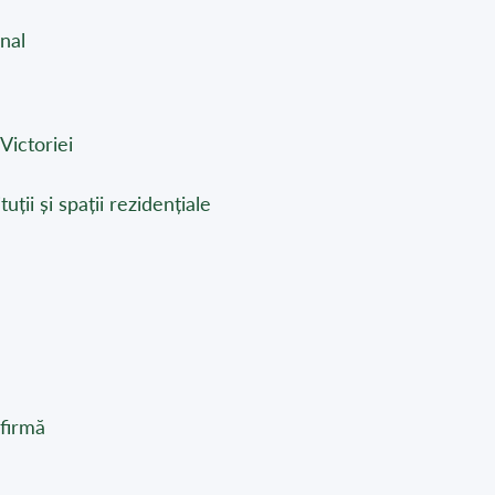
anal
Victoriei
uții și spații rezidențiale
 firmă