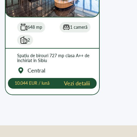
648 mp
1 cameră
2
Spațiu de birouri 727 mp clasa A++ de
închiriat în Sibiu
Central
Vezi detalii
10.044 EUR / lună