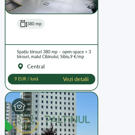
380 mp
Spațiu birouri 380 mp – open-space + 3
birouri, malul Cibinului, Sibiu,9 €/mp
Central
Vezi detalii
9 EUR / lună
L