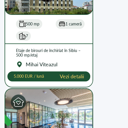
500 mp
1 cameră
7
Etaje de birouri de închiriat în Sibiu –
500 mp/etaj
Mihai Viteazul
Vezi detalii
5.000 EUR / lună
L