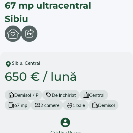
67 mp ultracentral
Sibiu
Sibiu, Central
650 € / lună
Demisol / P
De Inchiriat
Central
67 mp
2 camere
1 baie
Demisol
Cristina Puscas