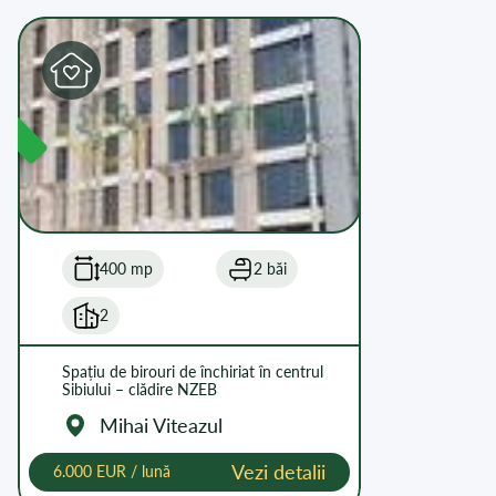
L
400 mp
2 băi
2
Spațiu de birouri de închiriat în centrul
Sibiului – clădire NZEB
Mihai Viteazul
Vezi detalii
6.000 EUR / lună