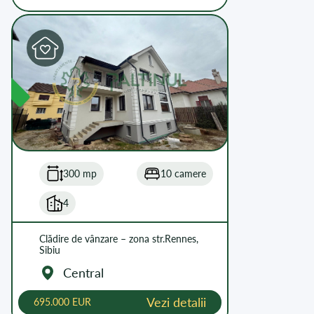
L
300 mp
10 camere
4
Clădire de vânzare – zona str.Rennes,
Sibiu
Central
Vezi detalii
695.000 EUR