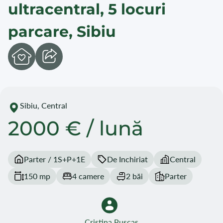
ultracentral, 5 locuri
parcare, Sibiu
Sibiu, Central
2000 € / lună
Parter / 1S+P+1E
De Inchiriat
Central
150 mp
4 camere
2 băi
Parter
Cristina Puscas