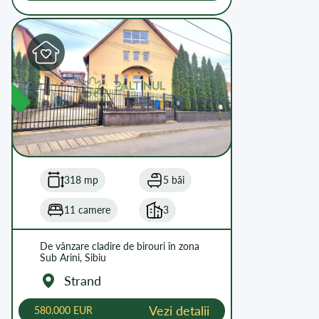
L
318 mp
5 băi
11 camere
3
De vânzare cladire de birouri în zona
Sub Arini, Sibiu
Strand
Vezi detalii
580.000 EUR