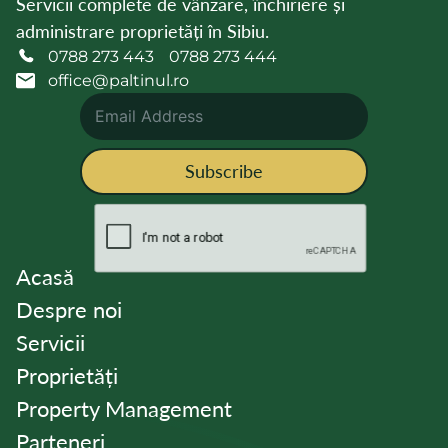
Servicii complete de vânzare, închiriere și
administrare proprietăți în Sibiu.
0788 273 443
0788 273 444
office@paltinul.ro
Subscribe
Acasă
Despre noi
Servicii
Proprietăți
Property Management
Parteneri