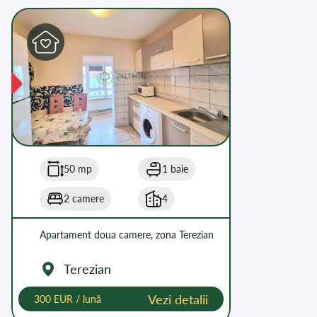
50 mp
1 baie
2 camere
4
Apartament doua camere, zona Terezian
Terezian
Vezi detalii
300 EUR / lună