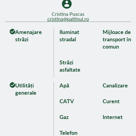
Cristina Puscas
cristina@paltinul.ro
Amenajare
Iluminat
Mijloace de
străzi
stradal
transport în
comun
Străzi
asfaltate
Utilități
Apă
Canalizare
generale
CATV
Curent
Gaz
Internet
Telefon