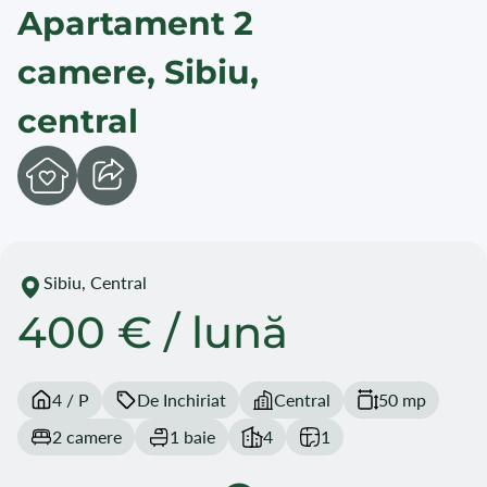
Apartament 2
camere, Sibiu,
central
Sibiu, Central
400 € / lună
4 / P
De Inchiriat
Central
50 mp
2 camere
1 baie
4
1