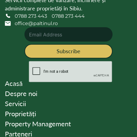
Servicii complete de vânzare, închiriere și
administrare proprietăți în Sibiu.
0788 273 443
0788 273 444
office@paltinul.ro
Subscribe
Acasă
Despre noi
Servicii
Proprietăți
Property Management
Parteneri