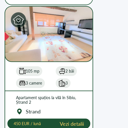
105 mp
2 băi
3 camere
3
Apartament spațios la vilă în Sibiu,
Ștrand 2
Strand
Vezi detalii
450 EUR / lună