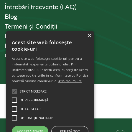
Întrebări frecvente (FAQ)
Blog
Termeni și Condiții
×
Politica de Confidențialitate
Acest site web folosește
Politica de cookies
cookie-uri
Contact
Acest site web folosește cookie-uri pentru a
îmbunătăți experiența utilizatorului. Prin
utilizarea site-ului nostru web, sunteți de acord
cu toate cookie-urile în conformitate cu Politica
noastră privind cookie-urile.
Află mai multe
STRICT NECESARE
DE PERFORMANȚĂ
DE TARGETARE
DE FUNCŢIONALITATE
ACCEPTĂ TOATE
REFUZĂ TOT