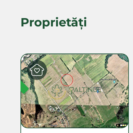
Proprietăți
SPONIBIL
DISPON