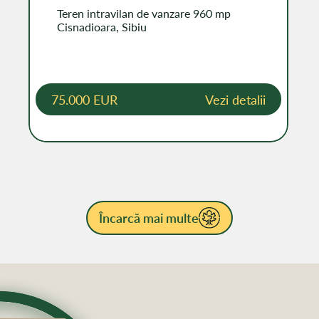
Teren intravilan de vanzare 960 mp
Cisnadioara, Sibiu
75.000 EUR
Vezi detalii
Încarcă mai multe