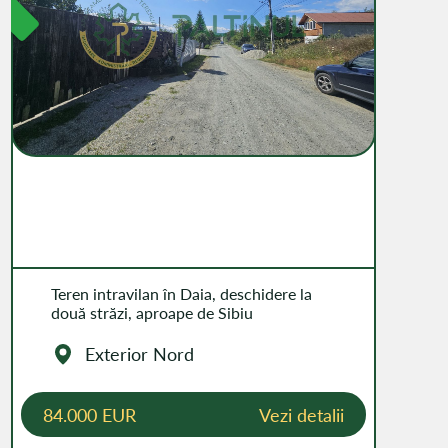
Teren intravilan în Daia, deschidere la
două străzi, aproape de Sibiu
Exterior Nord
84.000 EUR
Vezi detalii