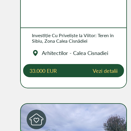
Investiție Cu Priveliște la Viitor: Teren în
Sibiu, Zona Calea Cisnădiei
Arhitectilor - Calea Cisnadiei
33.000 EUR
Vezi detalii
SPONIBIL
DISPON