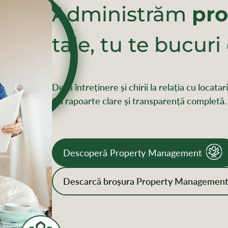
Administrăm
pro
tale, tu te bucuri
De la întreținere și chirii la relația cu locata
Cu rapoarte clare și transparență completă.
Descoperă Property Management
Descarcă broșura Property Managemen