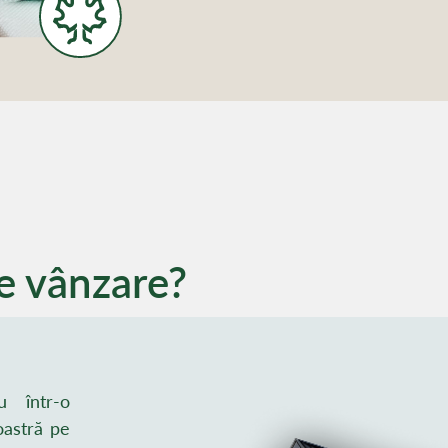
e vânzare?
u într-o
oastră pe