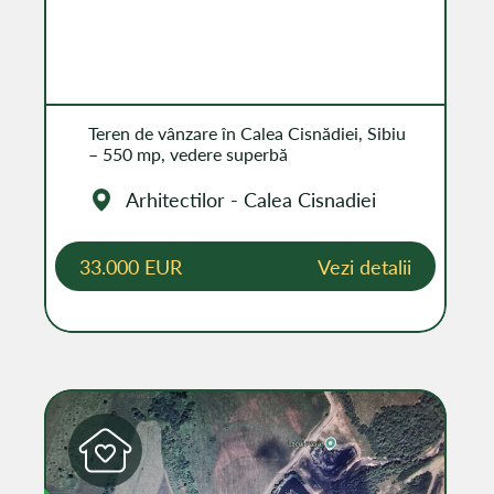
Teren de vânzare în Calea Cisnădiei, Sibiu
– 550 mp, vedere superbă
Arhitectilor - Calea Cisnadiei
33.000 EUR
Vezi detalii
IBIL
DISPONIBIL