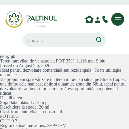
defrghjk
Teren intravilan de vanzare cu POT 35%, 1.116 mp, Sibiu
Posted on August 5th, 2026
Ideal pentru dezvoltare comercială sau rezidențială | Toate utilitățile
racordate
Vă propunem spre vânzare un teren intravilan situat pe Strada Luptei,
una dintre cele mai accesibile și dinamice zone din Sibiu, ideal pentru
dezvoltatori sau investitori care urmăresc oportunități cu potențial
ridicat.
Detalii teren:
Suprafață totală: 1.116 mp
Deschidere la stradă: 20 ml
Clasificare: intravilan – construcții
POT: 35%
CUT: 0.7
Regim de înălțime admis: S+P+1+M