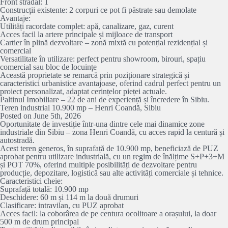
Front stradal: 1
Construcții existente: 2 corpuri ce pot fi păstrate sau demolate
Avantaje:
Utilități racordate complet: apă, canalizare, gaz, curent
Acces facil la artere principale și mijloace de transport
Cartier în plină dezvoltare – zonă mixtă cu potențial rezidențial și
comercial
Versatilitate în utilizare: perfect pentru showroom, birouri, spațiu
comercial sau bloc de locuințe
Această proprietate se remarcă prin poziționare strategică și
caracteristici urbanistice avantajoase, oferind cadrul perfect pentru un
proiect personalizat, adaptat cerințelor pieței actuale.
Paltinul Imobiliare – 22 de ani de experiență și încredere în Sibiu.
Teren industrial 10.900 mp – Henri Coandă, Sibiu
Posted on June 5th, 2026
Oportunitate de investiție într-una dintre cele mai dinamice zone
industriale din Sibiu – zona Henri Coandă, cu acces rapid la centură și
autostradă.
Acest teren generos, în suprafață de 10.900 mp, beneficiază de PUZ
aprobat pentru utilizare industrială, cu un regim de înălțime S+P+3+M
și POT 70%, oferind multiple posibilități de dezvoltare pentru
producție, depozitare, logistică sau alte activități comerciale și tehnice.
Caracteristici cheie:
Suprafață totală: 10.900 mp
Deschidere: 60 m și 114 m la două drumuri
Clasificare: intravilan, cu PUZ aprobat
Acces facil: la coborârea de pe centura ocolitoare a orașului, la doar
500 m de drum principal