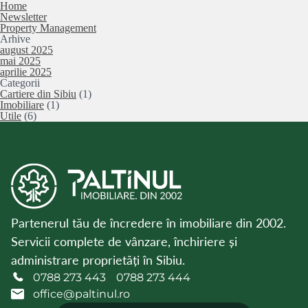
Home
Newsletter
Property Management
Arhive
august 2025
mai 2025
aprilie 2025
Categorii
Cartiere din Sibiu
(1)
Imobiliare
(1)
Utile
(6)
Partenerul tău de încredere în imobiliare din 2002.
Servicii complete de vânzare, închiriere și
administrare proprietăți în Sibiu.
0788 273 443
0788 273 444
office@paltinul.ro