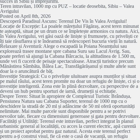
succes în Sibiu și împrejurimi.
Teren intravilan, 1000 mp cu PUZ – locatie deosebita, Sibiu – Valea
Avrigului
Posted on April 8th, 2026
Descoperă Paradisul Ascuns: Terenul De Vis în Valea Avrigului!
Locație de Excepție: La poalele mărețului Făgăraș, acest teren minunat
te așteaptă, situat pe un drum ce se împletește armonios cu natura. Aici,
în Valea Avrigului, vei găsi oază de liniște și frumusețe, cu priveliști ce
îți taie răsuflarea și te îndeamnă să redescoperi bucuria vieții în natură.
Relaxare și Aventură: Alege o escapadă la Poiana Neamțului sau
explorează trasee montane spre cabana Suru sau Lacul Avrig. Sau,
poate preferi să ajungi la Cabana Bârcaciu, la altitudinea de 1.500 m,
unde vei fi cucerit de peisaje spectaculoase. Atracții turistice precum
Mănăstirea Sâmbăta, Bâlea Lac, Transfăgărășanul și multe altele sunt
doar la o aruncătură de băț.
Investiție Strategică: Cu o priveliște uluitoare asupra munților și situat
pe malul râului, acest teren promite nu doar un refugiu de liniște, ci și o
investiție inteligentă. Zona este în plină dezvoltare, cu perspective de a
deveni un hub pentru sporturi de iarnă, drumeții și echitație.
Despre Teren: Situat în apropiere de Complexul Turistic Brândușa,
Pensiunea Natura sau Cabana Suporter, terenul de 1000 mp cu o
deschidere la stradă de 20 ml și adâncime de 50 ml oferă oportunități
nelimitate. Mai multe parcele sunt disponibile pentru a se potrivi
nevoilor tale, fiecare cu dimensiuni generoase și gata pentru dezvoltare.
Facilități și Utilități: Terenul este intravilan, perfect integrat în planul
urbanistic general al localității, cu acces la curent electric, apă curentă
și un proiect aprobat pentru gaz natural. Acesta este terenul perfect
pentru a-ți construi visul, fie că este o casă de vacanță, un refugiu