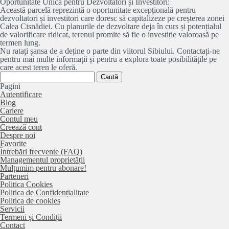
Oportunitate Unică pentru Dezvoltatori și Investitori:
Această parcelă reprezintă o oportunitate excepțională pentru
dezvoltatori și investitori care doresc să capitalizeze pe creșterea zonei
Calea Cisnădiei. Cu planurile de dezvoltare deja în curs și potențialul
de valorificare ridicat, terenul promite să fie o investiție valoroasă pe
termen lung.
Nu ratați șansa de a deține o parte din viitorul Sibiului. Contactați-ne
pentru mai multe informații și pentru a explora toate posibilitățile pe
care acest teren le oferă.
Caută
după:
Pagini
Autentificare
Blog
Cariere
Contul meu
Creează cont
Despre noi
Favorite
Întrebări frecvente (FAQ)
Managementul proprietății
Mulțumim pentru abonare!
Parteneri
Politica Cookies
Politica de Confidențialitate
Politica de cookies
Servicii
Termeni și Condiții
Contact