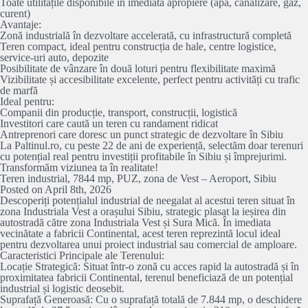
Toate utilitățile disponibile în imediata apropiere (apă, canalizare, gaz,
curent)
Avantaje:
Zonă industrială în dezvoltare accelerată, cu infrastructură completă
Teren compact, ideal pentru construcția de hale, centre logistice,
service-uri auto, depozite
Posibilitate de vânzare în două loturi pentru flexibilitate maximă
Vizibilitate și accesibilitate excelente, perfect pentru activități cu trafic
de marfă
Ideal pentru:
Companii din producție, transport, construcții, logistică
Investitori care caută un teren cu randament ridicat
Antreprenori care doresc un punct strategic de dezvoltare în Sibiu
La Paltinul.ro, cu peste 22 de ani de experiență, selectăm doar terenuri
cu potențial real pentru investiții profitabile în Sibiu și împrejurimi.
Transformăm viziunea ta în realitate!
Teren industrial, 7844 mp, PUZ, zona de Vest – Aeroport, Sibiu
Posted on April 8th, 2026
Descoperiți potențialul industrial de neegalat al acestui teren situat în
zona Industriala Vest a orașului Sibiu, strategic plasat la ieșirea din
autostradă către zona Industriala Vest și Sura Mică. În imediata
vecinătate a fabricii Continental, acest teren reprezintă locul ideal
pentru dezvoltarea unui proiect industrial sau comercial de amploare.
Caracteristici Principale ale Terenului:
Locație Strategică: Situat într-o zonă cu acces rapid la autostradă și în
proximitatea fabricii Continental, terenul beneficiază de un potențial
industrial și logistic deosebit.
Suprafață Generoasă: Cu o suprafață totală de 7.844 mp, o deschidere