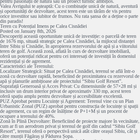
pentru pasionații de natură sau un proiect turistic ambițios.
Valea Avrigului te așteaptă: Cu o combinație unică de natură, aventură
și oportunități de dezvoltare, acest teren este un tărâm de vis pentru
orice investitor sau iubitor de frumos. Nu rata șansa de a deține o parte
din paradis!
Teren cu Potențial Imens pe Calea Cisnădiei
Posted on January 8th, 2026
Descoperiți această oportunitate unică de investiție: o parcelă de teren
de 1676 mp, situată strategic pe Calea Cisnădiei, la mijlocul distanței
între Sibiu și Cisnădie, în apropierea rezervorului de apă și a viitorului
teren de golf. Această zonă, aflată în curs de dezvoltare imobiliară,
oferă un potențial ridicat pentru cei interesați de investiții în domeniul
rezidențial și de agrement.
Caracteristici ale Terenului:
Localizare Strategică: Situat pe Calea Cisnădiei, terenul se află într-o
zonă cu dezvoltare rapidă, beneficiind de proximitatea cu rezervorul de
apă și planurile ambițioase ale proiectului “Sibiu Golf Resort”.
Suprafață Generoasă și Acces Privat: Cu dimensiunile de 57×28 ml și
inclusiv un drum interior privat de aproximativ 330 mp, acest teren
oferă spațiu amplu pentru dezvoltare și accesibilitate excelentă.
PUZ Aprobat pentru Locuințe și Agrement: Terenul vine cu un Plan
Urbanistic Zonal (PUZ) aprobat pentru construcția de locuințe și spații
de agrement, cu un regim de înălțime de P+1+M și un procent de
ocupare a terenului de 40%.
Zonă în Plină Dezvoltare: Beneficiind de proiecte majore în vecinătate,
cum ar fi un aerodrom privat și terenul de golf din cadrul “Sibiu Golf
Resort”, terenul oferă o perspectivă unică atât către orașul Sibiu, cât și
către munții Făgăraș și Pădurea Șopa.