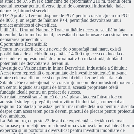
la stradă de 37.5 m și o adâncime de aproximativ 210 m, terenul oferă
spațiul necesar pentru diverse tipuri de construcții industriale, hale,
depozite, birouri și servicii.
PUZ Aprobat: Terenul dispune de PUZ pentru construcții cu un POT
de 80% și un regim de înălțime P+4, permițând dezvoltarea unui
proiect ambițios și diversificat.
Utilități la Drumul Național: Toate utilitățile necesare se află în fața
terenului, la drumul național, necesitând doar bransarea acestora pentru
demararea proiectului.
Oportunitate Extensibilă:
Pentru investitorii care au nevoie de o suprafață mai mare, există
posibilitatea de a achiziționa până la 14.000 mp, ceea ce duce la o
deschidere impresionantă de aproximativ 65 m la stradă, dublând
potențialul de dezvoltare al terenului.
Investiție cu Vizionarism în Inima Dezvoltării Industriale a Sibiului:
Acest teren reprezintă o oportunitate de investiție strategică într-una
dintre cele mai dinamice și cu potențial ridicat zone industriale ale
Sibiului. Fie că intenționați să construiți un complex industrial modern,
un centru logistic sau spații de birouri, această proprietate oferă
fundația ideală pentru un proiect de succes.
Nu ratați această șansă unică de a vă plasa afacerea într-un loc cu
adevărat strategic, pregătit pentru viitorul industrial și comercial al
regiunii. Contactați-ne astăzi pentru mai multe detalii și pentru a discuta
despre cum acest teren poate deveni punctul de plecare pentru proiectul
dvs. ambițios.
La Paltinul.ro, cu peste 22 de ani de experiență, selectăm cele mai
valoroase proprietăți pentru a transforma viziunea ta în realitate. Oferim
expertiză și un portofoliu diversificat pentru investiții imobiliare de