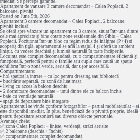
imediat. Se percepe garantie.
Apartament de vanzare 3 camere decomandat – Calea Poplacii, 2
balcoane, pivniță
Posted on June 5th, 2026
Apartament 3 camere decomandat – Calea Poplacii, 2 balcoane,
pivniță inclusă
Se oferă spre vânzare un apartament cu 3 camere, situat într-una dintre
cele mai apreciate și bine cotate zone rezidențiale din Sibiu – Calea
Poplacii. Poziționat într-un bloc cu regim redus de înălțime (P+4) și
acoperiș din țiglă, apartamentul se află la etajul 4 și oferă un ambient
liniștit, cu vedere deschisă și lumină naturală în toate încăperile.
Locuința este complet decomandată, cu o compartimentare eficientă și
funcțională, perfectă pentru o familie sau cuplu care caută un spațiu
echilibrat într-o zonă verde, aerisită, dar ușor accesibilă.
Compartimentare:
▪️ hol spațios la intrare – cu loc pentru dressing sau bibliotecă
▪️ bucătărie separată, cu zonă de luat masa
▪️ living cu acces la balcon deschis
▪️ 2 dormitoare decomandate – unul dintre ele cu balcon închis
▪️ baie cu ventilație naturală
▪️ spații de depozitare bine integrate
Apartamentul se vinde conform fotografiilor – parțial mobilat/utilat – și
este disponibil imediat. În plus, beneficiază de o pivniță proprie, ideală
pentru depozitare sezonieră sau diverse obiecte personale.
Avantaje cheie:
✅ zona Calea Poplacii – liniște, verdeață, străzi aerisite
✅ 2 balcoane (deschis + închis)
✅ compartimentare complet decomandată