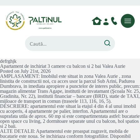
defrghjk
Apartament de inchiriat 3 camere cu balcon si 2 bai Valea Aurie
Posted on July 21st, 2026
AMPLASAMENT: Imobilul este situat in zona Valea Aurie , zona
linistita de constructii noi, cu acces usor la parcul Sub Arini, Padurea
Dumbrava, in imediata apropiere a punctelor de interes public, precum:
magazin alimentar Trans Agape, institutii de invatamant (Şcoala Nr. 25,
Gradinita, Nr. 22), institutii financiar – bancare (BRD), statie de TAXI,
mijloace de transport in comun (traseele 113, 116, 16, 5).
DESCRIERE: apartamentul este situat la etajul 4 din 4 al unui imobil
cu acoperis, 4 apartamente pe palier, interfon. Apartamentul are o
suprafata utila de aprox. 60 mp si este compartimentata astfel: bucatarie
open space cu living, 2 dormitoare separate unul cu balcon, hol spatios
si 2 baii.
ALTE DETALII: Apartamentul este proaspat zugravit, mobila de
bucatarie este noua. Se inchiriaza conform fotografiilor. Disponibil