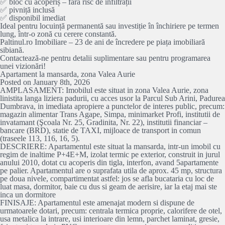
✅ bloc cu acoperiș – fără risc de infiltrații
✅ pivniță inclusă
✅ disponibil imediat
Ideal pentru locuință permanentă sau investiție în închiriere pe termen
lung, într-o zonă cu cerere constantă.
Paltinul.ro Imobiliare – 23 de ani de încredere pe piața imobiliară
sibiană.
Contactează-ne pentru detalii suplimentare sau pentru programarea
unei vizionări!
Apartament la mansarda, zona Valea Aurie
Posted on January 8th, 2026
AMPLASAMENT: Imobilul este situat in zona Valea Aurie, zona
linistita langa liziera padurii, cu acces usor la Parcul Sub Arini, Padurea
Dumbrava, in imediata apropiere a punctelor de interes public, precum:
magazin alimentar Trans Agape, Simpa, minimarket Profi, institutii de
invatamant (Şcoala Nr. 25, Gradinita, Nr. 22), institutii financiar –
bancare (BRD), statie de TAXI, mijloace de transport in comun
(traseele 113, 116, 16, 5).
DESCRIERE: Apartamentul este situat la mansarda, intr-un imobil cu
regim de inaltime P+4E+M, izolat termic pe exterior, construit in jurul
anului 2010, dotat cu acoperis din tigla, interfon, avand 5apartamente
pe palier. Apartamentul are o suprafata utila de aprox. 45 mp, structura
pe doua nivele, compartimentat astfel: jos se afla bucataria cu loc de
luat masa, dormitor, baie cu dus si geam de aerisire, iar la etaj mai ste
inca un dormitore
FINISAJE: Apartamentul este amenajat modern si dispune de
urmatoarele dotari, precum: centrala termica proprie, calorifere de otel,
usa metalica la intrare, usi interioare din lemn, parchet laminat, gresie,