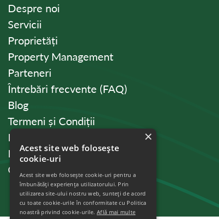
Despre noi
Servicii
Proprietăți
Property Management
Parteneri
Întrebări frecvente (FAQ)
Blog
Termeni și Condiții
×
Politica de Confidențialitate
Acest site web folosește
Politica de cookies
cookie-uri
Contact
Acest site web folosește cookie-uri pentru a
îmbunătăți experiența utilizatorului. Prin
utilizarea site-ului nostru web, sunteți de acord
cu toate cookie-urile în conformitate cu Politica
noastră privind cookie-urile.
Află mai multe