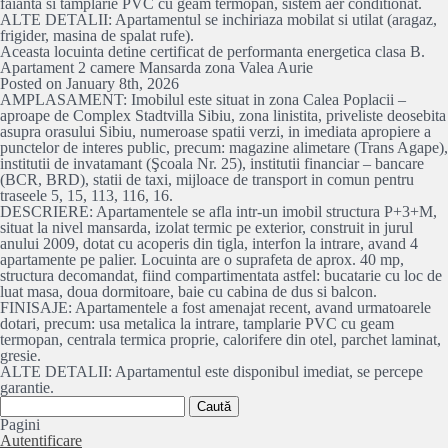
faianta si tamplarie PVC cu geam termopan, sistem aer conditionat.
ALTE DETALII: Apartamentul se inchiriaza mobilat si utilat (aragaz,
frigider, masina de spalat rufe).
Aceasta locuinta detine certificat de performanta energetica clasa B.
Apartament 2 camere Mansarda zona Valea Aurie
Posted on January 8th, 2026
AMPLASAMENT: Imobilul este situat in zona Calea Poplacii –
aproape de Complex Stadtvilla Sibiu, zona linistita, priveliste deosebita
asupra orasului Sibiu, numeroase spatii verzi, in imediata apropiere a
punctelor de interes public, precum: magazine alimetare (Trans Agape),
institutii de invatamant (Şcoala Nr. 25), institutii financiar – bancare
(BCR, BRD), statii de taxi, mijloace de transport in comun pentru
traseele 5, 15, 113, 116, 16.
DESCRIERE: Apartamentele se afla intr-un imobil structura P+3+M,
situat la nivel mansarda, izolat termic pe exterior, construit in jurul
anului 2009, dotat cu acoperis din tigla, interfon la intrare, avand 4
apartamente pe palier. Locuinta are o suprafeta de aprox. 40 mp,
structura decomandat, fiind compartimentata astfel: bucatarie cu loc de
luat masa, doua dormitoare, baie cu cabina de dus si balcon.
FINISAJE: Apartamentele a fost amenajat recent, avand urmatoarele
dotari, precum: usa metalica la intrare, tamplarie PVC cu geam
termopan, centrala termica proprie, calorifere din otel, parchet laminat,
gresie.
ALTE DETALII: Apartamentul este disponibul imediat, se percepe
garantie.
Caută
după:
Pagini
Autentificare