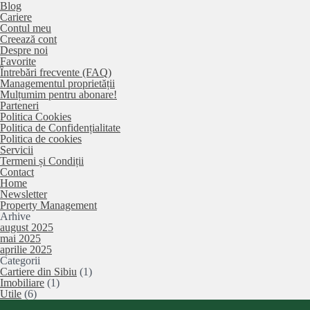
Blog
Cariere
Contul meu
Creează cont
Despre noi
Favorite
Întrebări frecvente (FAQ)
Managementul proprietății
Mulțumim pentru abonare!
Parteneri
Politica Cookies
Politica de Confidențialitate
Politica de cookies
Servicii
Termeni și Condiții
Contact
Home
Newsletter
Property Management
Arhive
august 2025
mai 2025
aprilie 2025
Categorii
Cartiere din Sibiu
(1)
Imobiliare
(1)
Utile
(6)